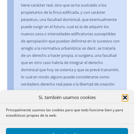
tiene carácter real, sino que se ha sustraído a los
propietarios de la finca edificada, y con carácter
perpetuo, una facultad dominical, que eventualmente
puede surgir en el futuro, cual es la de adquirir los
nuevos usos o intensidades edificatorias susceptibles
de apropiación que puedan definirse en lo sucesivo con
arreglo a la normativa urbanística; es decir, se trataría
de un derecho a hacer propia, si surgiera, una facultad
que en otro caso habría de integrar el derecho
dominical que hoy se ostenta y que se prevé transmitir,
lo cual en modo alguno puede considerarse como
verdadero derecho real pese a la libertad de creación
de tales derechos que rige en nuestro ordenamiento
Sí, también usamos cookies
jurídico, pues se conculcan los límites y exigencias
estructurales del estatuto jurídico de los bienes que
Principalmente usamos las cookies para que todo funcione bien y para
excluyen la constitución de derechos reales limitados
estadísticas propias de la web.
singulares de carácter perpetuo e irredimible, si no
responden a una justa causa que justifique esa