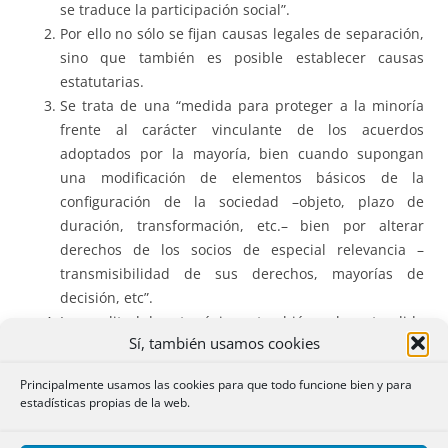
se traduce la participación social”.
Por ello no sólo se fijan causas legales de separación,
sino que también es posible establecer causas
estatutarias.
Se trata de una “medida para proteger a la minoría
frente al carácter vinculante de los acuerdos
adoptados por la mayoría, bien cuando supongan
una modificación de elementos básicos de la
configuración de la sociedad –objeto, plazo de
duración, transformación, etc.– bien por alterar
derechos de los socios de especial relevancia –
transmisibilidad de sus derechos, mayorías de
decisión, etc”.
La amplitud de este régimen también se ha extendido
Sí, también usamos cookies
en parte a la regulación legal de las sociedades
anónimas (vid
art. 346 de la LSC
) con fundamento en
Principalmente usamos las cookies para que todo funcione bien y para
este caso de “la protección de la minoría que aún en
estadísticas propias de la web.
sociedades abiertas, como son las sociedades
anónimas, precisan de la tutela del ordenamiento