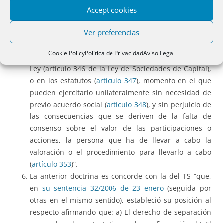
cuando las modificaciones impuestas por la mayoría
Accept cookies
puedan afectar al núcleo de sus derechos
Ver preferencias
individuales”.
Este derecho de separación “corresponde a los socios
Cookie Policy
Política de Privacidad
Aviso Legal
cuando concurran las circunstancias previstas en la
Ley (artículo 346 de la Ley de Sociedades de Capital),
o en los estatutos (
artículo 347
), momento en el que
pueden ejercitarlo unilateralmente sin necesidad de
previo acuerdo social (
artículo 348
), y sin perjuicio de
las consecuencias que se deriven de la falta de
consenso sobre el valor de las participaciones o
acciones, la persona que ha de llevar a cabo la
valoración o el procedimiento para llevarlo a cabo
(
artículo 353
)”.
La anterior doctrina es concorde con la del TS “que,
en
su sentencia 32/2006 de 23 enero
(seguida por
otras en el mismo sentido), estableció su posición al
respecto afirmando que: a) El derecho de separación