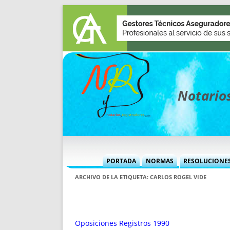
Notarios
PORTADA
NORMAS
RESOLUCIONE
MÁS USADAS (CUADRO)
INFORMES 
ARCHIVO DE LA ETIQUETA:
CARLOS ROGEL VIDE
INFORMES MENSUALES
VOCES P
MÁS DESTACADAS
VOCES M
TITULARES DESDE 2002
TITULARES
Oposiciones Registros 1990