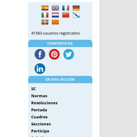
DE INICIO
PREMIO NYR
VORITOS
CONVENCIONES ANUALES
A IRPF
NUEVA ETAPA
AS
POLÍTICA DE PRIVACIDAD
41583 usuarios registrados
IJUELAS
AVISO LEGAL
POTECA
REPORTAR INCIDENCIA
COMPARTIR EN:
PERES
LOGOTIPO
CES
ENTREVISTAS
SONRISA
ENVÍA CORREO
EN ESTA SECCIÓN
CANALES DE VÍDEO
SC
Normas
Resoluciones
Portada
Cuadros
Secciones
Participa