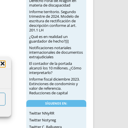
Derecho Foral de Aragón en
materia de discapacidad
Informe territorio. Segundo
trimestre de 2024. Modelo de
escritura de rectificación de
descripción conforme al art.
201.1 LH
¿Qué es en realidad un
guardador de hecho?[i]
Notificaciones notariales
internacionales de documentos
extrajudiciales
El contador de la portada
alcanzó los 10 millones. ¿Cómo
interpretarlo?
Informe fiscal diciembre 2023.
Extinciones de condominio y
valor de referencia.
Reducciones de capital
SÍGUENOS EN:
Twitter NNyRR
Twitter Notyreg
Twitter C. Ballugera