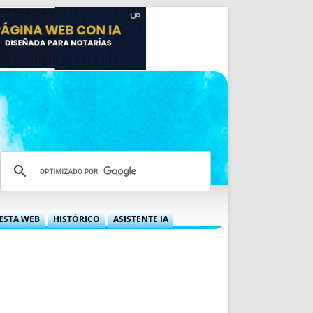
ESTA WEB
HISTÓRICO
ASISTENTE IA
A DGRN
QUÉ OFRECEMOS
 NIF
IDEARIO WEB
 LABORAL
QUIÉNES SOMOS
ÁBILES
HISTORIA