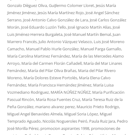
Gonzalo Díéguez Oliva
,
GuiJlermo Colomer Lloret
,
Jesús María
Jiménez Jiménez
,
Jesús María Martínez Rojo
,
José Angel Sánchez
Serrano
,
José Antonio Calvo González de Lara
,
José Carlos González
Morán
,
José Eduardo Luzón Tello
,
José Ignacio Martín Alías
,
José
Luis Jiménez-Herrera Burgaleta
,
José Manuel Martín Bemal
,
Juan
Marrero Francés
,
Julio Antonio Vázquez Velasco
,
Luis José Moreno
Camacho
,
Manuel Pablo Hurle González
,
Manuel Parga Garnallo
,
María Carolina Martinez Fernández
,
María de las Mercedes Alamo
Arroyo
,
María del Carmen Florán Cañadell
,
María del Mar Linares
Femández
,
María del Pilar Oliva Brañas
,
Maria del Pilar Rívero
Moreno
,
María Dolores Esteve Portolés
,
María Elena Calvo
Fernández
,
María Francisca Hernández Jíménez
,
María Luisa
Vozmediano Rodriguez
,
MARÍA NÚÑEZ NÚÑEZ
,
María Purificación
Pascual Rincón
,
María Rosa Fuentes Cruz
,
María Teresa Ruiz de la
Peña González
,
mariano alvarez perez
,
Mauricio Prieto Rodrigo
,
Miguel Angel Benavides Almela
,
Miguel Soria López
,
Miguel
Temprado Aguado
,
Nicolás Nogueroles Peiró
,
Paula Ruiz Jara
,
Pedro
José Morilla Pérez
,
promocion aspirantes 1998
,
promociones de