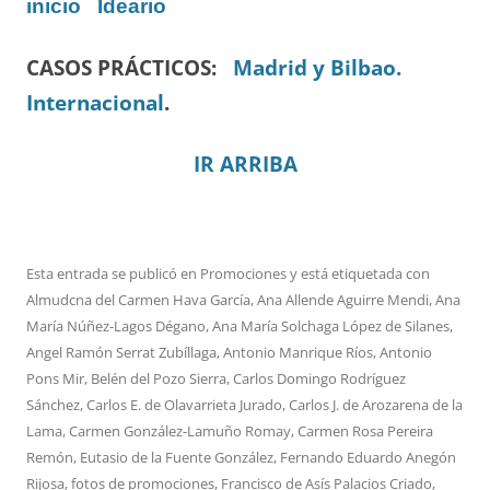
inicio
Ideario
CASOS PRÁCTICOS:
Madrid y Bilbao.
Internacional
.
IR ARRIBA
Esta entrada se publicó en
Promociones
y está etiquetada con
Almudcna del Carmen Hava García
,
Ana Allende Aguirre Mendi
,
Ana
María Núñez-Lagos Dégano
,
Ana María Solchaga López de Silanes
,
Angel Ramón Serrat Zubíllaga
,
Antonio Manrique Ríos
,
Antonio
Pons Mir
,
Belén del Pozo Sierra
,
Carlos Domingo Rodríguez
Sánchez
,
Carlos E. de Olavarrieta Jurado
,
Carlos J. de Arozarena de la
Lama
,
Carmen González-Lamuño Romay
,
Carmen Rosa Pereira
Remón
,
Eutasio de la Fuente González
,
Fernando Eduardo Anegón
Rijosa
,
fotos de promociones
,
Francisco de Asís Palacios Criado
,