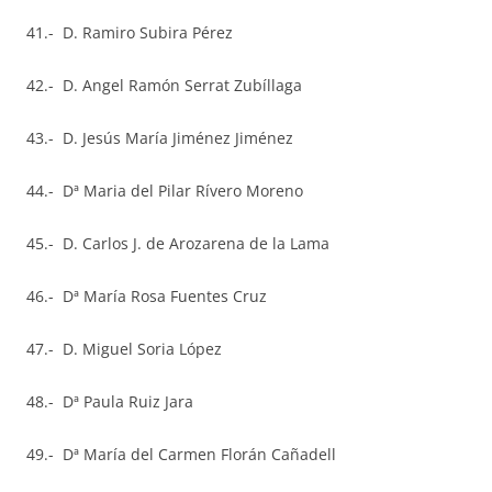
41.- D. Ramiro Subira Pérez
42.- D. Angel Ramón Serrat Zubíllaga
43.- D. Jesús María Jiménez Jiménez
44.- Dª Maria del Pilar Rívero Moreno
45.- D. Carlos J. de Arozarena de la Lama
46.- Dª María Rosa Fuentes Cruz
47.- D. Miguel Soria López
48.- Dª Paula Ruiz Jara
49.- Dª María del Carmen Florán Cañadell