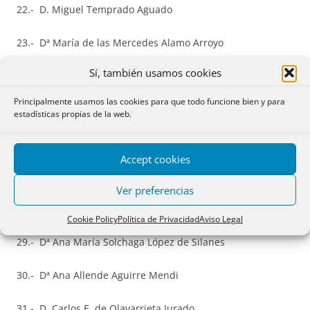
22.- D. Miguel Temprado Aguado
23.- Dª María de las Mercedes Alamo Arroyo
Sí, también usamos cookies
24.- D. Francisco de Asís Palacios Criado
Principalmente usamos las cookies para que todo funcione bien y para
25.- D. José Ignacio Martín Alías
estadísticas propias de la web.
26.- Dª María Carolina Martinez Fernández
Accept cookies
27.- D. José Carlos González Morán
Ver preferencias
28.- Dª María Elena Calvo Fernández
Cookie Policy
Política de Privacidad
Aviso Legal
29.- Dª Ana María Solchaga López de Silanes
30.- Dª Ana Allende Aguirre Mendi
31.- D. Carlos E. de Olavarrieta Jurado