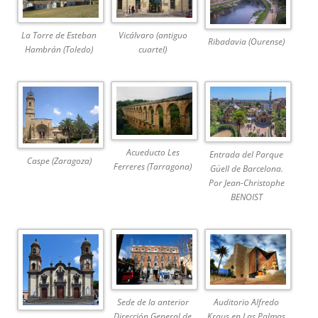
La Torre de Esteban
Vicálvaro (antiguo
Ribadavia (Ourense)
Hambrán (Toledo)
cuartel)
Acueducto Les
Entrada del Parque
Caspe (Zaragoza)
Ferreres (Tarragona)
Güell de Barcelona.
Por Jean-Christophe
BENOIST
Sede de la anterior
Auditorio Alfredo
Dirección General de
Kraus en Las Palmas