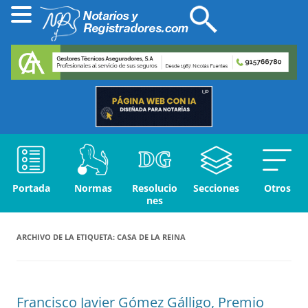
Portada
Normas
Resolucio
Secciones
Otros
nes
ARCHIVO DE LA ETIQUETA:
CASA DE LA REINA
Francisco Javier Gómez Gálligo, Premio