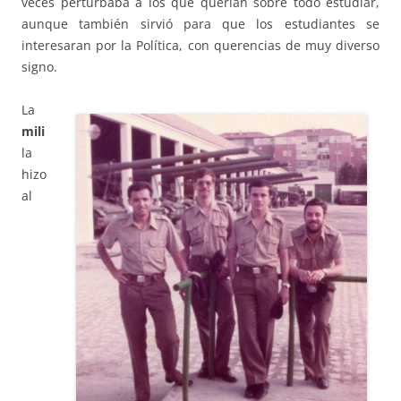
veces perturbaba a los que querían sobre todo estudiar,
aunque también sirvió para que los estudiantes se
interesaran por la Política, con querencias de muy diverso
signo.
La
mili
la
hizo
al