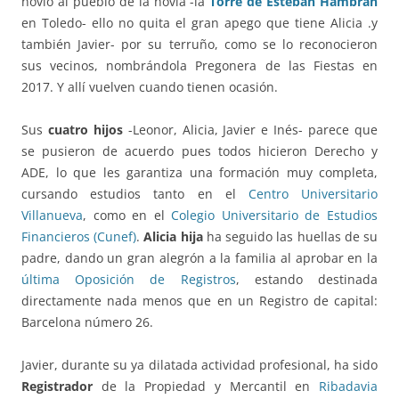
novio al pueblo de la novia -la
Torre de Esteban Hambrán
en Toledo- ello no quita el gran apego que tiene Alicia .y
también Javier- por su terruño, como se lo reconocieron
sus vecinos, nombrándola Pregonera de las Fiestas en
2017. Y allí vuelven cuando tienen ocasión.
Sus
cuatro hijos
-Leonor, Alicia, Javier e Inés- parece que
se pusieron de acuerdo pues todos hicieron Derecho y
ADE, lo que les garantiza una formación muy completa,
cursando estudios tanto en el
Centro Universitario
Villanueva
, como en el
Colegio Universitario de Estudios
Financieros (Cunef)
.
Alicia hija
ha seguido las huellas de su
padre, dando un gran alegrón a la familia al aprobar en la
última Oposición de Registros
, estando destinada
directamente nada menos que en un Registro de capital:
Barcelona número 26.
Javier, durante su ya dilatada actividad profesional, ha sido
Registrador
de la Propiedad y Mercantil en
Ribadavia