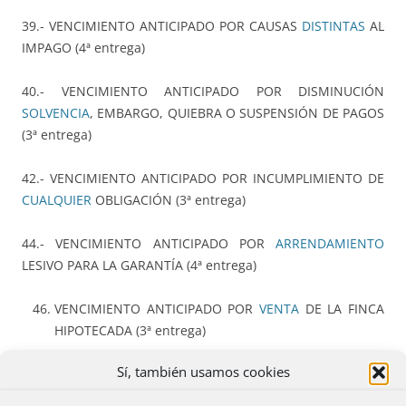
39.- VENCIMIENTO ANTICIPADO POR CAUSAS
DISTINTAS
AL
IMPAGO (4ª entrega)
40.- VENCIMIENTO ANTICIPADO POR DISMINUCIÓN
SOLVENCIA
, EMBARGO, QUIEBRA O SUSPENSIÓN DE PAGOS
(3ª entrega)
42.- VENCIMIENTO ANTICIPADO POR INCUMPLIMIENTO DE
CUALQUIER
OBLIGACIÓN (3ª entrega)
44.- VENCIMIENTO ANTICIPADO POR
ARRENDAMIENTO
LESIVO PARA LA GARANTÍA (4ª entrega)
VENCIMIENTO ANTICIPADO POR
VENTA
DE LA FINCA
HIPOTECADA (3ª entrega)
Sí, también usamos cookies
50.- INTERESES
REMUNERATORIOS
(4ª entrega)