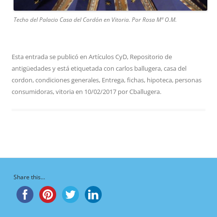
Techo del Palacio Casa del Cordón en Vitoria. Por Rosa Mª O.M.
Esta entrada se publicó en
Artículos CyD
,
Repositorio de
antigüedades
y está etiquetada con
carlos ballugera
,
casa del
cordon
,
condiciones generales
,
Entrega
,
fichas
,
hipoteca
,
personas
consumidoras
,
vitoria
en
10/02/2017
por
Cballugera
.
Share this...