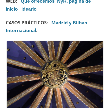
WEB:
Qué ofrecemos
NyR, página de
inicio
Ideario
CASOS PRÁCTICOS:
Madrid y Bilbao.
Internacional
.