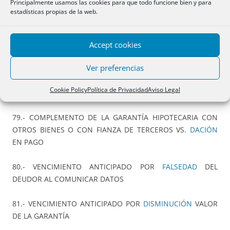
Principalmente usamos las cookies para que todo funcione bien y para
57.- DETERMINACIÓN DEL
SALDO
(3ª entrega)
estadísticas propias de la web.
58.-
TAE
(4ª entrega)
Accept cookies
60.- CLÁUSULA DE LOS
360 DÍAS
(3ª entrega)
Ver preferencias
78.- CUMPLIMIENTO DEBERES DE
INFORMACIÓN NOTARIAL
Cookie Policy
Política de Privacidad
Aviso Legal
EN LA CONTRATACIÓN DE PRÉSTAMOS HIPOTECARIOS
79.- COMPLEMENTO DE LA GARANTÍA HIPOTECARIA CON
OTROS BIENES O CON FIANZA DE TERCEROS VS.
DACIÓN
EN PAGO
80.- VENCIMIENTO ANTICIPADO POR
FALSEDAD
DEL
DEUDOR AL COMUNICAR DATOS
81.- VENCIMIENTO ANTICIPADO POR
DISMINUCIÓN
VALOR
DE LA GARANTÍA