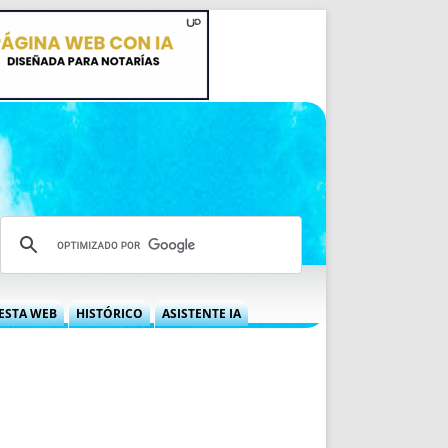
ESTA WEB
HISTÓRICO
ASISTENTE IA
A DGRN
QUÉ OFRECEMOS
 NIF
IDEARIO WEB
 LABORAL
QUIÉNES SOMOS
ÁBILES
HISTORIA