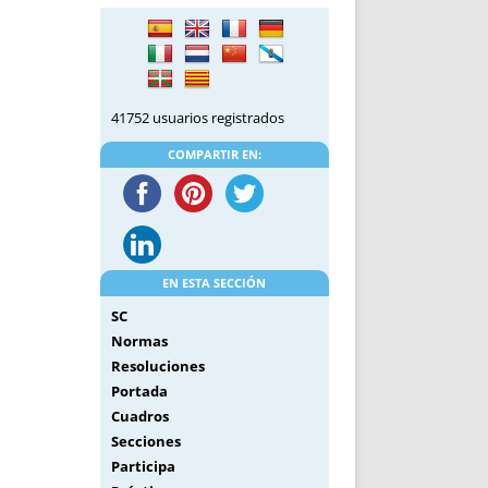
DE INICIO
PREMIO NYR
VORITOS
CONVENCIONES ANUALES
A IRPF
NUEVA ETAPA
AS
POLÍTICA DE PRIVACIDAD
41752 usuarios registrados
IJUELAS
AVISO LEGAL
POTECA
REPORTAR INCIDENCIA
COMPARTIR EN:
PERES
LOGOTIPO
CES
ENTREVISTAS
SONRISA
ENVÍA CORREO
EN ESTA SECCIÓN
CANALES DE VÍDEO
SC
Normas
Resoluciones
Portada
Cuadros
Secciones
Participa