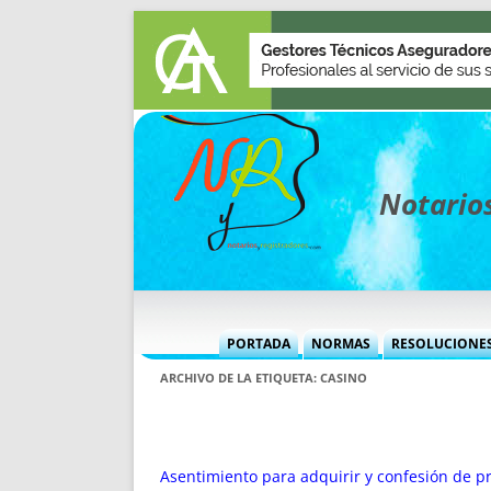
Notarios
PORTADA
NORMAS
RESOLUCIONE
MÁS USADAS (CUADRO)
INFORMES 
ARCHIVO DE LA ETIQUETA:
CASINO
INFORMES MENSUALES
VOCES P
MÁS DESTACADAS
VOCES M
TITULARES DESDE 2002
TITULARES
Asentimiento para adquirir y confesión de p