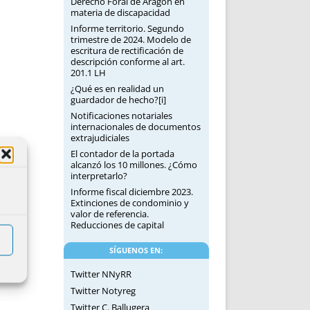
Derecho Foral de Aragón en
materia de discapacidad
Informe territorio. Segundo
trimestre de 2024. Modelo de
escritura de rectificación de
descripción conforme al art.
201.1 LH
¿Qué es en realidad un
guardador de hecho?[i]
Notificaciones notariales
internacionales de documentos
extrajudiciales
El contador de la portada
alcanzó los 10 millones. ¿Cómo
interpretarlo?
Informe fiscal diciembre 2023.
Extinciones de condominio y
valor de referencia.
Reducciones de capital
SÍGUENOS EN:
Twitter NNyRR
Twitter Notyreg
Twitter C. Ballugera