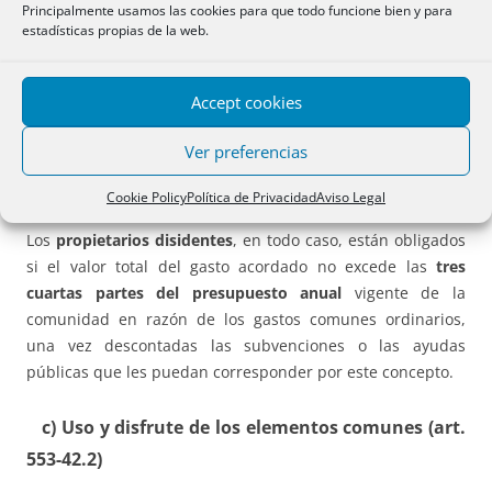
b) Vinculación de los acuerdos (art. 553-30.4)
Principalmente usamos las cookies para que todo funcione bien y para
estadísticas propias de la web.
Los
gastos
originados por las obras de instalación de
infraestructuras o equipos comunes con la finalidad de
Accept cookies
mejorar la eficiencia energética o hídrica, así como de la
instalación de sistemas de energías renovables de uso
Ver preferencias
común en elementos comunes, son
a cargo de todos los
propietarios si derivan del acuerdo de la junta
, de
Cookie Policy
Política de Privacidad
Aviso Legal
conformidad con lo establecido en el artículo 553-25.2.d).
Los
propietarios disidentes
, en todo caso, están obligados
si el valor total del gasto acordado no excede las
tres
cuartas partes del presupuesto anual
vigente de la
comunidad en razón de los gastos comunes ordinarios,
una vez descontadas las subvenciones o las ayudas
públicas que les puedan corresponder por este concepto.
c) Uso y disfrute de los elementos comunes (art.
553-42.2)