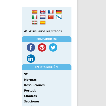
DE INICIO
PREMIO NYR
VORITOS
CONVENCIONES ANUALES
A IRPF
NUEVA ETAPA
AS
POLÍTICA DE PRIVACIDAD
IJUELAS
AVISO LEGAL
41540 usuarios registrados
POTECA
REPORTAR INCIDENCIA
PERES
LOGOTIPO
COMPARTIR EN:
CES
ENTREVISTAS
SONRISA
ENVÍA CORREO
CANALES DE VÍDEO
EN ESTA SECCIÓN
SC
Normas
Resoluciones
Portada
Cuadros
Secciones