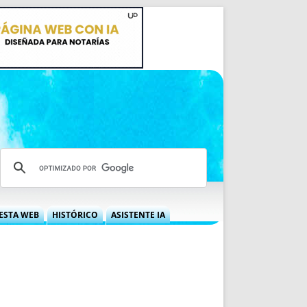
ESTA WEB
HISTÓRICO
ASISTENTE IA
A DGRN
QUÉ OFRECEMOS
 NIF
IDEARIO WEB
 LABORAL
QUIÉNES SOMOS
ÁBILES
HISTORIA