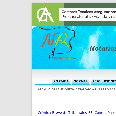
Notarios
PORTADA
NORMAS
RESOLUCIONE
MÁS USADAS (CUADRO)
INFORMES 
ARCHIVO DE LA ETIQUETA:
CATALOGO AGUAS PRIVADA
INFORMES MENSUALES
VOCES P
MÁS DESTACADAS
VOCES M
TITULARES DESDE 2002
TITULARES
Crónica Breve de Tribunales-65. Condición re