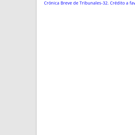
ENRIQUECIDAS
TITULARES 
Crónica Breve de Tribunales-32. Crédito a fa
NO DESESPERES
CAT
A MANO
SUCESIONES 
FUTURAS NORMAS
GEORREFE
ALQUILE
TRI
LH Y C
¿SABIA
FRANCI
BÚSQUED