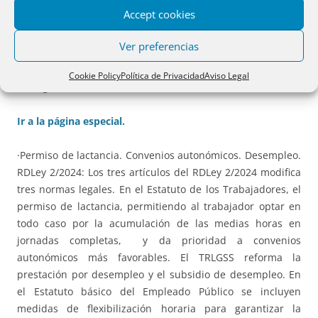
supuso una amplia liberación del sector. Deja fuera la
Accept cookies
regulación del servicio postal universal y la de las
notificaciones, pero mantiene temporalmente la del
Ver preferencias
Reglamento de 1999. Cabe destacar la regulación de la
entrega, envíos rehusados o cuando no fue posible la
Cookie Policy
Política de Privacidad
Aviso Legal
entrega.
Ir a la página especial.
·Permiso de lactancia. Convenios autonómicos. Desempleo.
RDLey 2/2024: Los tres artículos del RDLey 2/2024 modifica
tres normas legales. En el Estatuto de los Trabajadores, el
permiso de lactancia, permitiendo al trabajador optar en
todo caso por la acumulación de las medias horas en
jornadas completas, y da prioridad a convenios
autonómicos más favorables. El TRLGSS reforma la
prestación por desempleo y el subsidio de desempleo. En
el Estatuto básico del Empleado Público se incluyen
medidas de flexibilización horaria para garantizar la