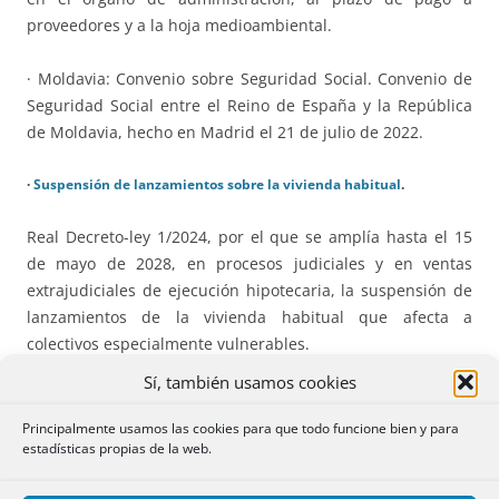
proveedores y a la hoja medioambiental.
· Moldavia: Convenio sobre Seguridad Social. Convenio de
Seguridad Social entre el Reino de España y la República
de Moldavia, hecho en Madrid el 21 de julio de 2022.
·
Suspensión de lanzamientos sobre la vivienda habitual
.
Real Decreto-ley 1/2024, por el que se amplía hasta el 15
de mayo de 2028, en procesos judiciales y en ventas
extrajudiciales de ejecución hipotecaria, la suspensión de
lanzamientos de la vivienda habitual que afecta a
colectivos especialmente vulnerables.
Sí, también usamos cookies
·
Servicio Postal Universal
:
Principalmente usamos las cookies para que todo funcione bien y para
Reglamento. RD, por el que se aprueba el Reglamento de
estadísticas propias de la web.
los servicios postales y que desarrolla la Ley 43/2010 que