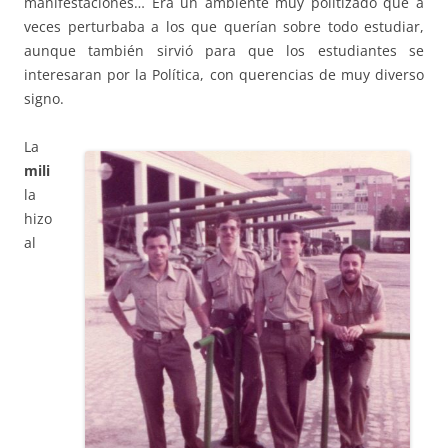
manifestaciones… Era un ambiente muy politizado que a
veces perturbaba a los que querían sobre todo estudiar,
aunque también sirvió para que los estudiantes se
interesaran por la Política, con querencias de muy diverso
signo.
La
mili
la
hizo
al