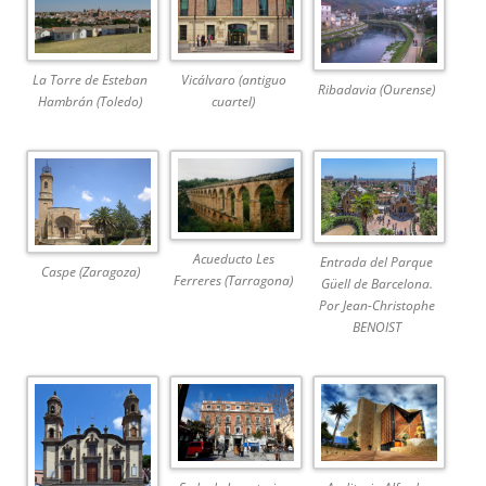
La Torre de Esteban
Vicálvaro (antiguo
Ribadavia (Ourense)
Hambrán (Toledo)
cuartel)
Acueducto Les
Entrada del Parque
Caspe (Zaragoza)
Ferreres (Tarragona)
Güell de Barcelona.
Por Jean-Christophe
BENOIST