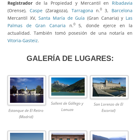
Registrador
de la Propiedad y Mercantil en
Ribadavia
0
(Orense),
Caspe
(Zaragoza),
Tarragona
n.
3,
Barcelona
Mercantil XV,
Santa María de Guía
(Gran Canaria) y
Las
0
Palmas de Gran Canaria
n.
5, donde ejerce en la
actualidad. También tomó posesión de una notaría en
Vitoria-Gasteiz
.
GALERÍA DE LUGARES:
Sallent de Gállego y
San Lorenzo de El
Lanuza
Estanque de El Retiro
Escorial)
(Madrid)