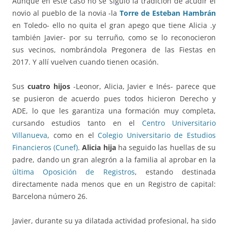
Aunque en este caso no se siguió la tradición de acudir el
novio al pueblo de la novia -la
Torre de Esteban Hambrán
en Toledo- ello no quita el gran apego que tiene Alicia .y
también Javier- por su terruño, como se lo reconocieron
sus vecinos, nombrándola Pregonera de las Fiestas en
2017. Y allí vuelven cuando tienen ocasión.
Sus
cuatro hijos
-Leonor, Alicia, Javier e Inés- parece que
se pusieron de acuerdo pues todos hicieron Derecho y
ADE, lo que les garantiza una formación muy completa,
cursando estudios tanto en el
Centro Universitario
Villanueva
, como en el
Colegio Universitario de Estudios
Financieros (Cunef)
.
Alicia hija
ha seguido las huellas de su
padre, dando un gran alegrón a la familia al aprobar en la
última Oposición de Registros
, estando destinada
directamente nada menos que en un Registro de capital:
Barcelona número 26.
Javier, durante su ya dilatada actividad profesional, ha sido