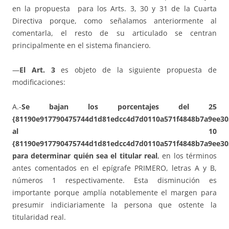
en la propuesta para los Arts. 3, 30 y 31 de la Cuarta
Directiva porque, como señalamos anteriormente al
comentarla, el resto de su articulado se centran
principalmente en el sistema financiero.
—
El Art. 3
es objeto de la siguiente propuesta de
modificaciones:
A.-
Se bajan los porcentajes del 25
{81190e917790475744d1d81edcc4d7d0110a571f4848b7a9ee30
al 10
{81190e917790475744d1d81edcc4d7d0110a571f4848b7a9ee30
para determinar quién sea el titular real
, en los términos
antes comentados en el epígrafe PRIMERO, letras A y B,
números 1 respectivamente. Esta disminución es
importante porque amplía notablemente el margen para
presumir indiciariamente la persona que ostente la
titularidad real.