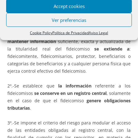
Accept cookies
Las diferencias contenidas en el Art. 31, con respecto a lo
señalado para las sociedades, son las siguientes:
Ver preferencias
Cookie Policy
Política de Privacidad
Aviso Legal
1º.- La obligación que se impone a los fideicomisarios de
mantener información
suficiente, exacta y actualizada de
la titularidad real del fideicomiso
se extiende a
:
fideicomitente, fideicomisarios, protector, beneficiarios o
categorías de beneficiarios y a cualquier persona física que
ejerza control efectivo del fideicomiso.
2º.-Se establece que
la información
referente a los
fideicomisos
se conserve en un registro central
, solamente
en el caso de que el fideicomiso
genere obligaciones
tributarias
.
3º.-Se impone el criterio del riesgo para modular el acceso
de las entidades obligadas al registro central, con la
finalidad de cumplir con los requisitos, en materia de