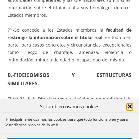
autoridades competentes y las UIF nacionales suministren
información sobre el titular real a sus homólogos de otros
Estados miembros.
7º.-Se concede a los Estados miembros la
facultad de
restringir la información sobre el titular real
, en todo o en
parte, para casos concretos y circunstancias excepcionales
como riesgo de chantaje, amenaza, violencia o
intimidación, minoría de edad o incapacidad del mismo.
B.-FIDEICOMISOS Y ESTRUCTURAS
SIMILILARES.
El Art.31 de la Directiva regula el régimen de publicidad de
Sí, también usamos cookies
los fideicomisos y estructuras similares, de manera muy
parecida a lo establecido para las personas jurídicas en el
Principalmente usamos las cookies para que todo funcione bien y para
Art. 30. En concreto, son aplicables a los fideicomisos las
estadísticas propias de la web.
normas señaladas bajos los números 1º, 2º, 4º, 5º y 6º del
apartado anterior.