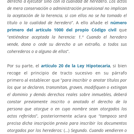
derecho a ejecutar sino con la cualidad de heredero. Los actos
de mera conservación o administración provisional no implican
la aceptación de la herencia, si con ellos no se ha tomado el
título o la cualidad de heredero
”. A ello añade el
número
primero del artículo 1000 del propio Código civil
que
“
entiéndese aceptada la herencia: 1.º Cuando el heredero
vende, dona o cede su derecho a un extraño, a todos sus
coherederos o a alguno de ellos
”.
Por su parte, el
artículo 20 de la Ley Hipotecaria
, si bien
recoge el principio de tracto sucesivo en su párrafo
primero al establecer que “
para inscribir o anotar títulos por
los que se declaren, transmitan, graven, modifiquen o extingan
el dominio y demás derechos reales sobre inmuebles, deberá
constar previamente inscrito o anotado el derecho de la
persona que otorgue o en cuyo nombre sean otorgados los
actos referidos
”, posteriormente aclara que “
tampoco será
precisa dicha inscripción previa para inscribir los documentos
otorgados por los herederos:
(…)
Segundo. Cuando vendieren o