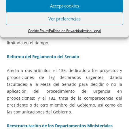
en cuenta el auge que puede tener la IA en un futuro
Accept cookies
próximo, y a la espera de la aprobación del Reglamento de
la UE sobre la materia, viene a establecer la posibilidad
Ver preferencias
para AAPP y particulares de crear un entorno en el que se
puedan probar y configurar los sistemas de IA creados por
Cookie Policy
Política de Privacidad
Aviso Legal
los proveedores. Como curiosidad la vigencia del RD es
limitada en el tiempo.
Reforma del Reglamento del Senado
Afecta a dos artículos: el 133, dedicado a los proyectos y
proposiciones de ley declarados urgentes, dando
facultades a la Mesa del Senado para decidir o no la
aplicación del procedimiento de urgencia en
proposiciones; y el 182, trata de la comparecencia del
presidente o de otro miembro del Gobierno, así como de
las comunicaciones del Gobierno.
Reestructuración de los Departamentos Ministeriales