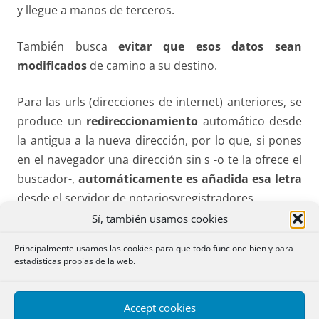
y llegue a manos de terceros.
También busca
evitar que esos datos sean
modificados
de camino a su destino.
Para las urls (direcciones de internet) anteriores, se
produce un
redireccionamiento
automático desde
la antigua a la nueva dirección, por lo que, si pones
en el navegador una dirección sin s -o te la ofrece el
buscador-,
automáticamente es añadida esa letra
desde el servidor de notariosyregistradores.
Sí, también usamos cookies
El
usuario no tiene que hacer nada
ni ha de tener
Principalmente usamos las cookies para que todo funcione bien y para
ningún tipo de certificado para navegar.
estadísticas propias de la web.
Como demostración de que es una dirección segura
Accept cookies
aparecerá un candado y la expresión
Es seguro en