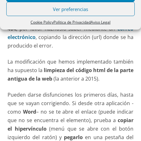
color verde.
Ver preferencias
Si encuentras problemas de errores, como
error
Cookie Policy
Política de Privacidad
Aviso Legal
404
, por favor háznoslo saber mediante un
correo
electrónico
, copiando la dirección (url) donde se ha
producido el error.
La modificación que hemos implementado también
ha supuesto la
limpieza del código html de la parte
antigua de la web
(la anterior a 2015).
Pueden darse disfunciones los primeros días, hasta
que se vayan corrigiendo. Si desde otra aplicación -
como
Word
– no se te abre el enlace (puede indicar
que no se encuentra el elemento), prueba a
copiar
el hipervínculo
(menú que se abre con el botón
izquierdo del ratón) y
pegarlo
en una pestaña del