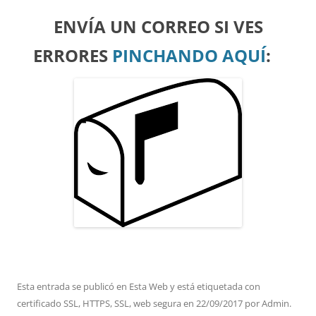
ENVÍA UN CORREO SI VES
ERRORES
PINCHANDO AQUÍ
:
Esta entrada se publicó en
Esta Web
y está etiquetada con
certificado SSL
,
HTTPS
,
SSL
,
web segura
en
22/09/2017
por
Admin
.