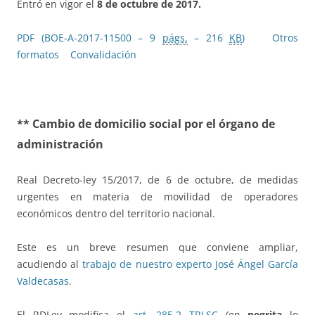
Entró en vigor el
8 de octubre de 2017.
PDF (BOE-A-2017-11500 – 9
págs.
– 216
KB
)
Otros
formatos
Convalidación
** Cambio de domicilio social por el órgano de
administración
Real Decreto-ley 15/2017, de 6 de octubre, de medidas
urgentes en materia de movilidad de operadores
económicos dentro del territorio nacional.
Este es un breve resumen que conviene ampliar,
acudiendo al
trabajo de nuestro experto José Ángel García
Valdecasas
.
El RDLey modifica el
art. 285.2 TRLSC
(en
negrita
lo