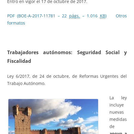
Entró en vigor el 17 de octubre de 2017.
PDF (BOE-A-2017-11781 – 22
págs.
– 1.016
KB
)
Otros
formatos
Trabajadores autónomos: Seguridad Social y
Fiscalidad
Ley 6/2017, de 24 de octubre, de Reformas Urgentes del
Trabajo Autónomo.
La ley
incluye
nuevas
medidas
de
apoyo a