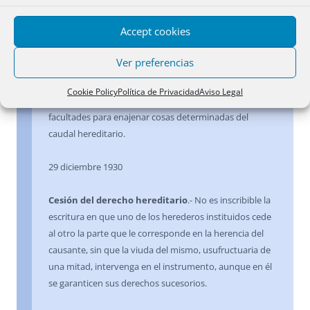
haberse vendido con anterioridad por uno de los
herederos su cuota a otro, si bien para que pueda
Accept cookies
inscribirse es necesario autenticar en un solo título el
instrumento particional y el que acredite la venta, la
Ver preferencias
cual, si se realiza antes de formalizarse la partición no
puede incluir la descripción de los inmuebles que
Cookie Policy
Política de Privacidad
Aviso Legal
comprende la cesión, puesto que el cedente carece de
facultades para enajenar cosas determinadas del
caudal hereditario.
29 diciembre 1930
Cesión del derecho hereditario
.- No es inscribible la
escritura en que uno de los herederos instituidos cede
al otro la parte que le corresponde en la herencia del
causante, sin que la viuda del mismo, usufructuaria de
una mitad, intervenga en el instrumento, aunque en él
se garanticen sus derechos sucesorios.