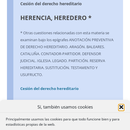
Cesión del derecho hereditario
HERENCIA, HEREDERO *
* Otras cuestiones relacionadas con esta materia se
examinan bajo los epígrafes ANOTACIÓN PREVENTIVA
DE DERECHO HEREDITARIO. ARAGÓN. BALEARES.
CATALUÑA. CONTADOR-PARTIDOR. DEFENSOR
JUDICIAL. IGLESIA. LEGADO. PARTICIÓN. RESERVA
HEREDITARIA. SUSTITUCIÓN. TESTAMENTO Y
USUFRUCTO.
Cesión del derecho hereditario
Cesión del derecho hereditario
Sí, también usamos cookies
Realizada la partición de herencia por comisario,
Principalmente usamos las cookies para que todo funcione bien y para
ninguna alteración puede producir en ella el hecho de
estadísticas propias de la web.