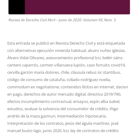
Revista de Derecho Civil Abril – Junio de 2020. Volumen VII, Núm. 3.
Esta entrada se publicó en
Revista Derecho Civil
y está etiquetada
con
alternativas ejecución vivienda habitual
,
alvaro nuñez iglesias
,
Álvaro Vidal Olivares
,
asesoramiento profesional lcci
,
belén sáinz-
cantero caparrós
,
carmen villanueva lupión
,
caso fortuito covid19
,
cervilla garzón maría dolores
,
chile
,
cláusula rebus sic stantibus
,
código de consumo de cataluña
,
collado-rodríguez noelia
,
commodum ex negotiatione
,
contenidos ilícitos en internet
,
dacion
en pago
,
derechos de autor mercado digital
,
directiva 2019/790
,
efectos incumplimiento contractual
,
ensayos
,
espín alba isabel
,
estudios
,
evaluar la solvencia del consumidor de crédito
,
iñigo
andrés de la maza gazmuri
,
intermediación hipotecaria
,
Interpretación de los contratos
,
jesús del águila martínez
,
josé
manuel busto lago
,
junio 2020
,
lcci
,
ley de contratos de crédito