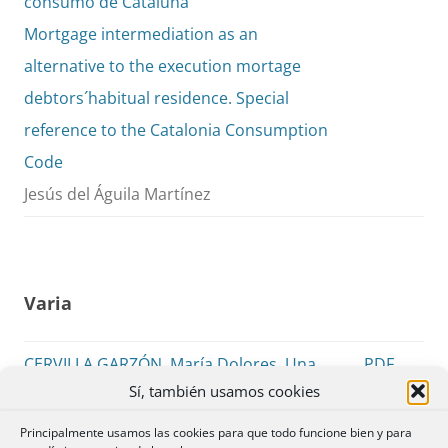
consumo de Cataluña
Mortgage intermediation as an
alternative to the execution mortage
debtors´habitual residence. Special
reference to the Catalonia Consumption
Code
Jesús del Águila Martínez
Varia
CERVILLA GARZÓN, María Dolores, Una
PDF
Sí, también usamos cookies
mirada al Derecho Civil, Tirant lo Blanch,
pp. 223-
2020.
228
Principalmente usamos las cookies para que todo funcione bien y para