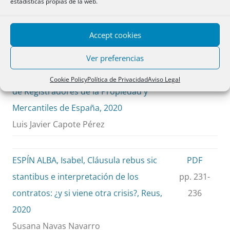
estadísticas propias de la web.
Belén Sáinz-Cantero Caparrós
Accept cookies
MUÑIZ ESPADA, Esther, Hacia unas
PDF
Ver preferencias
nuevas relaciones entre el Registro
pp. 229-
Mercantil y la actividad agraria, Colegio
230
Cookie Policy
Política de Privacidad
Aviso Legal
de Registradores de la Propiedad y
Mercantiles de España, 2020
Luis Javier Capote Pérez
ESPÍN ALBA, Isabel, Cláusula rebus sic
PDF
stantibus e interpretación de los
pp. 231-
contratos: ¿y si viene otra crisis?, Reus,
236
2020
Susana Navas Navarro