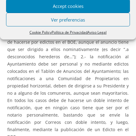
INMATRICULACIÓN DE FINCAS: NOTIFICACIONES A
Accept cookies
DESCONOCIDOS HEREDEROS, AL AYUNTAMIENTO, Y A LA
Ver preferencias
COMUNIDAD HORIZONTAL DE PROPIETARIOS.
En los
expedientes de dominio, las notificaciones a los herederos
Cookie Policy
Política de Privacidad
Aviso Legal
de los fallecidos transmitentes, de no ser conocidos, debe
de hacerse por edictos en el BOE, aunque el anuncio tiene
que ser dirigido a ellos nominativamente (es decir “.a
desconocidos herederos de…”); 2.- la notificación al
Ayuntamiento debe ser personal y no mediante edictos
colocados en el Tablón de Anuncios del Ayuntamiento; las
notificaciones a una Comunidad de Propietarios en
propiedad horizontal, deben de dirigirse a su Presidente y
no a alguno de los comuneros, aunque sean mayoritarios.
En todos los casos debe de hacerse un doble intento de
notificación, que en ningún caso tiene que ser por el
notario personalmente, bastando que se envíe la
notificación por Correos con doble intento, y luego,
finalmente, mediante la publicación de un Edicto en el