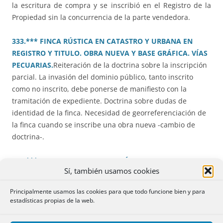
la escritura de compra y se inscribió en el Registro de la
Propiedad sin la concurrencia de la parte vendedora.
333.*** FINCA RÚSTICA EN CATASTRO Y URBANA EN
REGISTRO Y TITULO. OBRA NUEVA Y BASE GRÁFICA. VÍAS
PECUARIAS.
Reiteración de la doctrina sobre la inscripción
parcial. La invasión del dominio público, tanto inscrito
como no inscrito, debe ponerse de manifiesto con la
tramitación de expediente. Doctrina sobre dudas de
identidad de la finca. Necesidad de georreferenciación de
la finca cuando se inscribe una obra nueva -cambio de
doctrina-.
336.*** ANOTACION DE CRÉDITO REFACCIONARIO
Sí, también usamos cookies
DESPUÉS DE TERMINADAS LAS OBRAS
.
No cabe la práctica
de una anotación de crédito refaccionario si ya consta en el
Principalmente usamos las cookies para que todo funcione bien y para
Registro la finalización de las obras.
estadísticas propias de la web.
341.*** EXPEDIENTE DE DOMINIO PARA