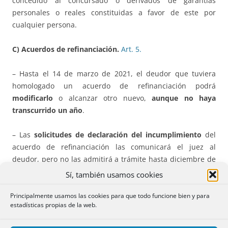
concedido al concursado o derivados de garantías
personales o reales constituidas a favor de este por
cualquier persona.
C) Acuerdos de refinanciación.
Art.
5.
– Hasta el 14 de marzo de 2021, el deudor que tuviera
homologado un acuerdo de refinanciación podrá
modificarlo
o alcanzar otro nuevo,
aunque no haya
transcurrido un año
.
– Las
solicitudes de declaración del incumplimiento
del
acuerdo de refinanciación las comunicará el juez al
deudor, pero no las admitirá a trámite hasta diciembre de
2020. Mientras, el deudor podrá comunicar al juzgado que
Sí, también usamos cookies
ha iniciado o pretende iniciar negociaciones, lo que le
permite contar con tres meses para lograr el acuerdo, tras
Principalmente usamos las cookies para que todo funcione bien y para
estadísticas propias de la web.
los cuales el juez admitirá a trámite las solicitudes
presentadas por los acreedores.