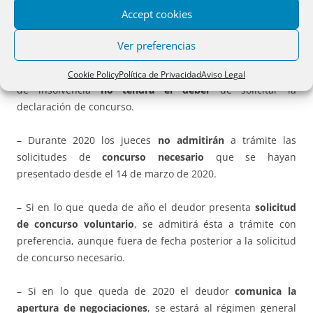
Accept cookies
D) Solicitud de declaración del concurso de acreedores.
Art.
6.
Ver preferencias
– Hasta fin de año
, el deudor que se encuentre en estado
Cookie Policy
Política de Privacidad
Aviso Legal
de insolvencia
no tendrá el deber
de solicitar la
declaración de concurso.
– Durante 2020 los jueces
no admitirán
a trámite las
solicitudes de
concurso necesario
que se hayan
presentado desde el 14 de marzo de 2020.
– Si en lo que queda de año el deudor presenta
solicitud
de concurso voluntario
, se admitirá ésta a trámite con
preferencia, aunque fuera de fecha posterior a la solicitud
de concurso necesario.
– Si en lo que queda de 2020 el deudor
comunica la
apertura de negociaciones
, se estará al régimen general