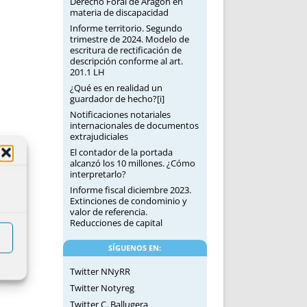
Derecho Foral de Aragón en
materia de discapacidad
Informe territorio. Segundo
trimestre de 2024. Modelo de
escritura de rectificación de
descripción conforme al art.
201.1 LH
¿Qué es en realidad un
guardador de hecho?[i]
Notificaciones notariales
internacionales de documentos
extrajudiciales
El contador de la portada
alcanzó los 10 millones. ¿Cómo
interpretarlo?
Informe fiscal diciembre 2023.
Extinciones de condominio y
valor de referencia.
Reducciones de capital
SÍGUENOS EN:
Twitter NNyRR
Twitter Notyreg
Twitter C. Ballugera