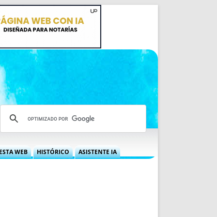
ESTA WEB
HISTÓRICO
ASISTENTE IA
A DGRN
QUÉ OFRECEMOS
 NIF
IDEARIO WEB
 LABORAL
QUIÉNES SOMOS
ÁBILES
HISTORIA