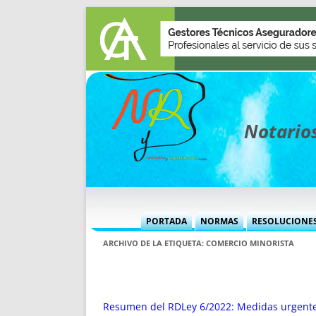
Notarios
PORTADA
NORMAS
RESOLUCIONE
MÁS USADAS (CUADRO)
INFORMES 
ARCHIVO DE LA ETIQUETA:
COMERCIO MINORISTA
INFORMES MENSUALES
VOCES P
MÁS DESTACADAS
VOCES M
TITULARES DESDE 2002
TITULARES
Resumen del RDLey 6/2022: Medidas urgentes