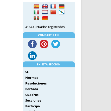
DE INICIO
PREMIO NYR
VORITOS
CONVENCIONES ANUALES
A IRPF
NUEVA ETAPA
AS
POLÍTICA DE PRIVACIDAD
41643 usuarios registrados
IJUELAS
AVISO LEGAL
POTECA
REPORTAR INCIDENCIA
COMPARTIR EN:
PERES
LOGOTIPO
CES
ENTREVISTAS
SONRISA
ENVÍA CORREO
EN ESTA SECCIÓN
CANALES DE VÍDEO
SC
Normas
Resoluciones
Portada
Cuadros
Secciones
Participa