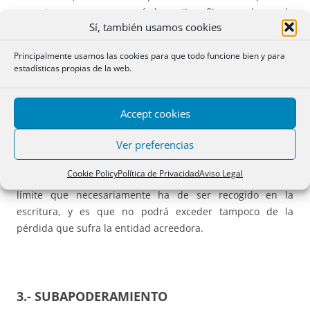
encontramos con un período a tipo fijo en el que la
Sí, también usamos cookies
comisión está pactada de manera adecuada.
Principalmente usamos las cookies para que todo funcione bien y para
A estos efectos ha de tenerse en cuenta que el
estadísticas propias de la web.
denominado período irregular, de ajuste o similar no
debería ser computado a esos efectos, ya que el mismo
tiene por objeto ajustar la fecha que transcurre desde la
Accept cookies
firma de la escritura a la primera fecha de liquidación.
Ver preferencias
En todo caso ha de tenerse en cuenta que tras la ley de
Cookie Policy
Política de Privacidad
Aviso Legal
crédito inmobiliario esta comisión tendrá además otro
límite que necesariamente ha de ser recogido en la
escritura, y es que no podrá exceder tampoco de la
pérdida que sufra la entidad acreedora.
3.- SUBAPODERAMIENTO