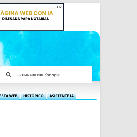
ESTA WEB
HISTÓRICO
ASISTENTE IA
A DGRN
QUÉ OFRECEMOS
 NIF
IDEARIO WEB
 LABORAL
QUIÉNES SOMOS
ÁBILES
HISTORIA