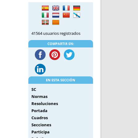
DE INICIO
PREMIO NYR
VORITOS
CONVENCIONES ANUALES
A IRPF
NUEVA ETAPA
AS
POLÍTICA DE PRIVACIDAD
41564 usuarios registrados
IJUELAS
AVISO LEGAL
POTECA
REPORTAR INCIDENCIA
COMPARTIR EN:
PERES
LOGOTIPO
CES
ENTREVISTAS
SONRISA
ENVÍA CORREO
EN ESTA SECCIÓN
CANALES DE VÍDEO
SC
Normas
Resoluciones
Portada
Cuadros
Secciones
Participa