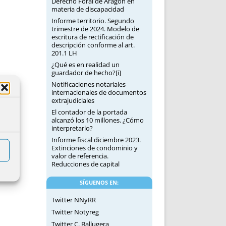
Derecho Foral de Aragón en
materia de discapacidad
Informe territorio. Segundo
trimestre de 2024. Modelo de
escritura de rectificación de
descripción conforme al art.
201.1 LH
¿Qué es en realidad un
guardador de hecho?[i]
Notificaciones notariales
internacionales de documentos
extrajudiciales
El contador de la portada
alcanzó los 10 millones. ¿Cómo
interpretarlo?
Informe fiscal diciembre 2023.
Extinciones de condominio y
valor de referencia.
Reducciones de capital
SÍGUENOS EN:
Twitter NNyRR
Twitter Notyreg
Twitter C. Ballugera