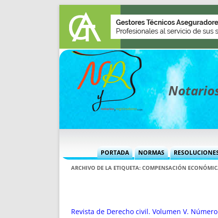
Notarios
PORTADA
NORMAS
RESOLUCIONE
MÁS USADAS (CUADRO)
INFORMES 
ARCHIVO DE LA ETIQUETA:
COMPENSACIÓN ECONÓMIC
INFORMES MENSUALES
VOCES P
MÁS DESTACADAS
VOCES M
TITULARES DESDE 2002
TITULARES
Revista de Derecho civil. Volumen V. Número