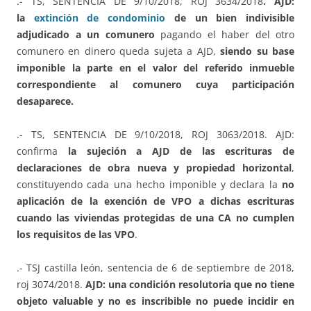
.- TS, SENTENCIA DE 9/10/2018, ROJ 3634/2018
. AJD:
la
extinción de condominio
de un bien indivisible
adjudicado a un comunero
pagando el haber del otro
comunero en dinero queda sujeta a AJD,
siendo su base
imponible la parte en el valor del referido inmueble
correspondiente al comunero cuya participación
desaparece.
.- TS, SENTENCIA DE 9/10/2018, ROJ 3063/2018. AJD:
confirma
la sujeción a AJD de las escrituras de
declaraciones de obra nueva y propiedad horizontal
,
constituyendo cada una hecho imponible y declara la
no
aplicación de la exención de VPO a dichas escrituras
cuando las viviendas protegidas de una CA no cumplen
los requisitos de las VPO
.
.- TSJ castilla león, sentencia de 6 de septiembre de 2018,
roj 3074/2018.
AJD:
una condición resolutoria que no tiene
objeto valuable y no es inscribible no puede incidir en