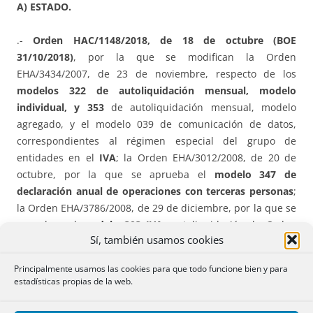
A) ESTADO.
.-
Orden HAC/1148/2018, de 18 de octubre (BOE
31/10/2018)
, por la que se modifican la Orden
EHA/3434/2007, de 23 de noviembre, respecto de los
modelos 322 de autoliquidación mensual, modelo
individual, y 353
de autoliquidación mensual, modelo
agregado, y el modelo 039 de comunicación de datos,
correspondientes al régimen especial del grupo de
entidades en el
IVA
; la Orden EHA/3012/2008, de 20 de
octubre, por la que se aprueba el
modelo 347 de
declaración anual de operaciones con terceras personas
;
la Orden EHA/3786/2008, de 29 de diciembre, por la que se
aprueban el
modelo 303 IVA
, autoliquidación, la Orden
Sí, también usamos cookies
EHA/3111/2009, de 5 de noviembre, por la que se aprueba
el
modelo 390 de declaración-resumen anual del IVA
y se
Principalmente usamos las cookies para que todo funcione bien y para
modifica el anexo I de la Orden EHA/1274/2007, de 26 de
estadísticas propias de la web.
abril, por la que se aprueban los
modelos 036 de
declaración censal de alta
, modificación y baja en el censo