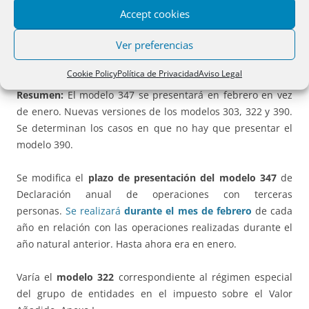
de empresarios, profesionales y retenedores y 037
Accept cookies
declaración censal simplificada de alta, modificación y baja
Ver preferencias
en el censo de empresarios, profesionales y retenedores; y
la Orden HAP/2194/2013, de 22 de noviembre.
Cookie Policy
Política de Privacidad
Aviso Legal
Resumen:
El modelo 347 se presentará en febrero en vez
de enero. Nuevas versiones de los modelos 303, 322 y 390.
Se determinan los casos en que no hay que presentar el
modelo 390.
Se modifica el
plazo de presentación del modelo 347
de
Declaración anual de operaciones con terceras
personas.
Se realizará
durante el mes de febrero
de cada
año en relación con las operaciones realizadas durante el
año natural anterior. Hasta ahora era en enero.
Varía el
modelo 322
correspondiente al régimen especial
del grupo de entidades en el impuesto sobre el Valor