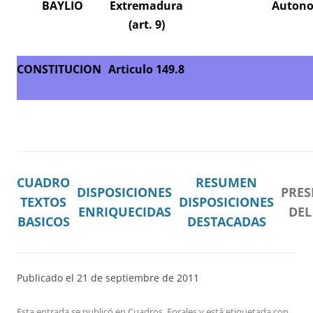
BAYLIO
Extremadura
Auton
(art. 9)
CONSTITUCION
Articulo 149.8
CUADRO
RESUMEN
DISPOSICIONES
PRES
TEXTOS
DISPOSICIONES
ENRIQUECIDAS
DEL
BASICOS
DESTACADAS
Publicado el 2
1
de
septiembre
de 20
11
Esta entrada se publicó en
Cuadros
,
Forales
y está etiquetada con