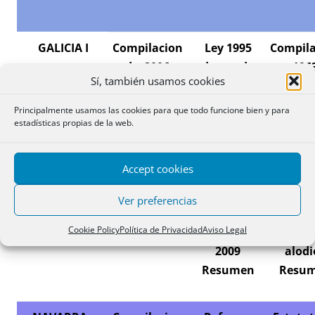
GALICIA I
Compilacion
Ley 1995
Compila
de 2006
derogada
196
Sí, también usamos cookies
BOE
Resumen
derog
Principalmente usamos las cookies para que todo funcione bien y para
estadísticas propias de la web.
GALICIA II
Compilacion
Ley 1987
Estatut
reforma 2007
derogada
Auton
Accept cookies
Resumen
Ver preferencias
Cookie Policy
Política de Privacidad
Aviso Legal
ILLES BALEARS
Compilacion
Reforma
Censo
2009
alodi
Resumen
Resu