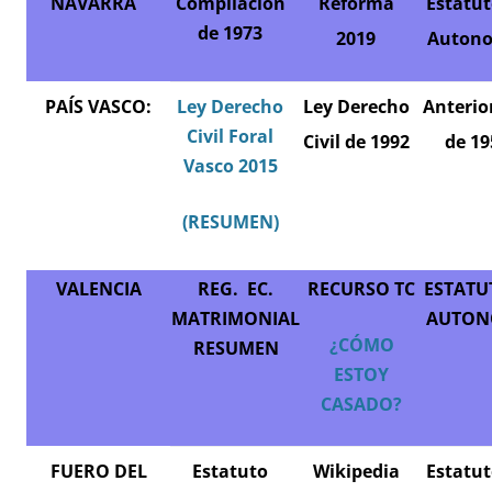
NAVARRA
Compilacion
Reforma
Estatut
de 1973
2019
Auton
PAÍS VASCO:
Ley Derecho
Ley Derecho
Anterio
Civil Foral
Civil de 1992
de 19
Vasco 2015
(RESUMEN)
VALENCIA
REG. EC.
RECURSO TC
ESTATU
MATRIMONIAL
AUTON
¿CÓMO
RESUMEN
ESTOY
CASADO?
FUERO DEL
Estatuto
Wikipedia
Estatut