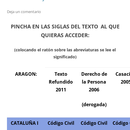
Deja un comentario
PINCHA EN LAS SIGLAS DEL TEXTO
AL QUE
QUIERAS ACCEDER:
(colocando el ratón sobre las abreviaturas se lee el
significado)
ARAGON:
Texto
Derecho de
Casac
Refundido
la Persona
200
2011
2006
(derogada
)
CATALUÑA
I
Código Civil
Código Civil
Código 