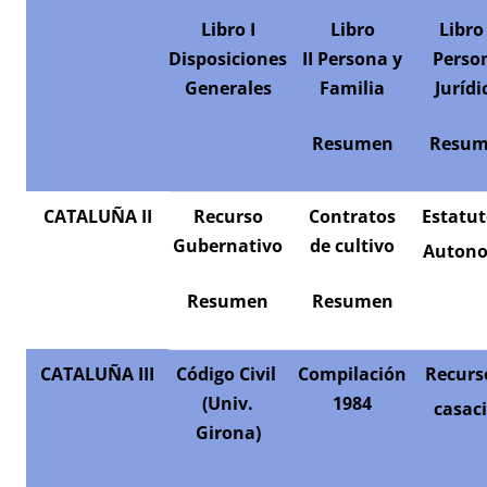
Libro I
Libro
Libro 
Disposiciones
II
Persona y
Perso
Generales
Familia
Jurídi
Resumen
Resu
CATALUÑA
II
Recurso
Contratos
Estatut
Gubernativo
de cultivo
Auton
Resumen
Resumen
CATALUÑA III
Código Civil
Compilación
Recurs
(Univ.
1984
casac
Girona)