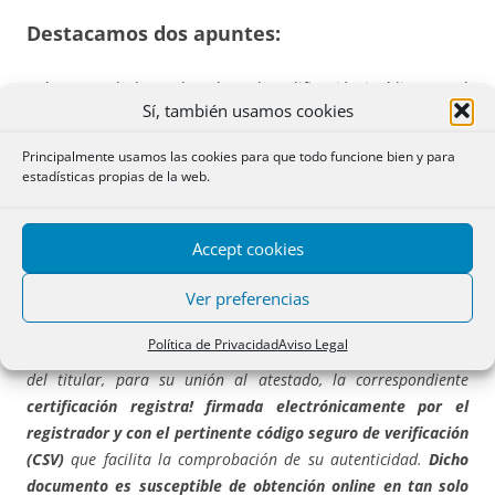
Destacamos dos apuntes:
Así pues, a la hora de valorar la calificación jurídico-penal
Sí, también usamos cookies
de los hechos, además de las primeras residencias,
se
consideran morada
las denominadas segundas
Principalmente usamos las cookies para que todo funcione bien y para
residencias o residencias de temporada
, siempre que en
estadísticas propias de la web.
las mismas se desarrolle, aun de modo eventual, la vida
privada de sus legítimos poseedores.
Accept cookies
“Sin perjuicio de poder recurrir a cualquier otro medio
Ver preferencias
probatorio,
para la acreditación
de la titularidad del inmueble
o de cualquier otro derecho real sobre el mismo
que justifique
Política de Privacidad
Aviso Legal
la solicitud de recuperación del bien
,
resultará útil interesar
del titular
,
para su unión al atestado
,
la correspondiente
certificación registra! firmada electrónicamente por el
registrador y con el pertinente código seguro de verificación
(CSV)
que facilita la
comprobación
de su autenticidad.
Dicho
documento es susceptible de obtención online en
tan
solo