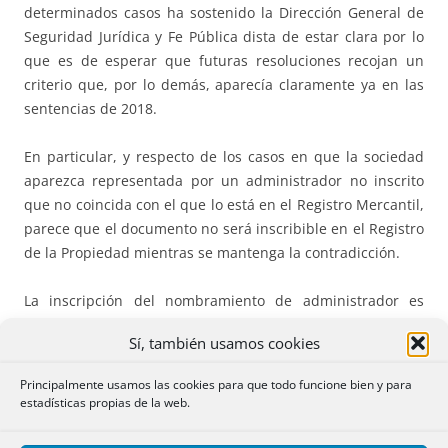
determinados casos ha sostenido la Dirección General de
Seguridad Jurídica y Fe Pública dista de estar clara por lo
que es de esperar que futuras resoluciones recojan un
criterio que, por lo demás, aparecía claramente ya en las
sentencias de 2018.
En particular, y respecto de los casos en que la sociedad
aparezca representada por un administrador no inscrito
que no coincida con el que lo está en el Registro Mercantil,
parece que el documento no será inscribible en el Registro
de la Propiedad mientras se mantenga la contradicción.
La inscripción del nombramiento de administrador es
obligatoria, aunque no sea constitutiva. Sobre esa base la
Sí, también usamos cookies
Dirección General ha venido admitiendo que, si actúa
como representante de la sociedad un administrador
Principalmente usamos las cookies para que todo funcione bien y para
distinto del inscrito, el Registrador de la Propiedad debe
estadísticas propias de la web.
inscribir el documento siempre que, como dijo la
Resolución de 18 de septiembre de 2018, “
la reseña