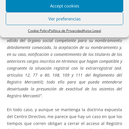
Accept cookies
identificativa del documento o documentos fehacientes de los
que resulte la representación acreditada al notario autorizante
Ver preferencias
de la escritura deba contener todas las circunstancias que
legalmente sean procedentes para entender válidamente hecho
Cookie Policy
Política de Privacidad
Aviso Legal
el nombramiento de administrador por constar el acuerdo
válido del órgano social competente para su nombramiento
debidamente convocado, la aceptación de su nombramiento y,
en su caso, notificación o consentimiento de los titulares de los
anteriores cargos inscritos en términos que hagan compatible y
congruente la situación registral con la extrarregistral (vid.
artículos 12, 77 a 80, 108, 109 y 111 del Reglamento del
Registro Mercantil); todo ello para que pueda entenderse
desvirtuada la presunción de exactitud de los asientos del
Registro Mercantil”.
En todo caso, y aunque se mantenga la doctrina expuesta
del Centro Directivo, me parece que hay un caso en que los
tiempos que corren obligan a cerrar el acceso al Registro