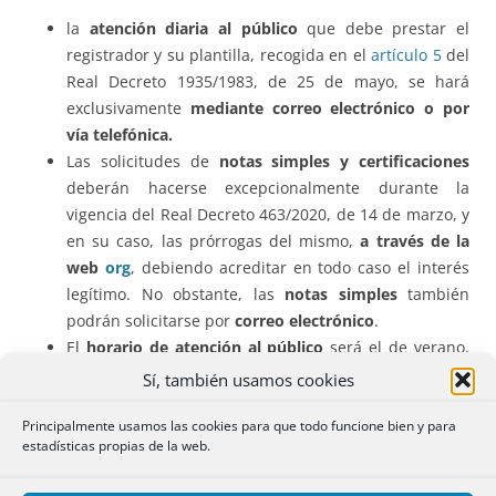
la
atención diaria al público
que debe prestar el
registrador y su plantilla, recogida en el
artículo 5
del
Real Decreto 1935/1983, de 25 de mayo, se hará
exclusivamente
mediante correo electrónico o por
vía telefónica.
Las solicitudes de
notas simples y certificaciones
deberán hacerse excepcionalmente durante la
vigencia del Real Decreto 463/2020, de 14 de marzo, y
en su caso, las prórrogas del mismo,
a través de la
web
org
, debiendo acreditar en todo caso el interés
legítimo. No obstante, las
notas simples
también
podrán solicitarse por
correo electrónico
.
El
horario de atención al público
será el de verano,
es decir, de lunes a viernes
de 9 a 14 horas.
Sí, también usamos cookies
En
Registros
, muchas de las solicitudes del público
Principalmente usamos las cookies para que todo funcione bien y para
(como petición de
notas simples o certificaciones
)
estadísticas propias de la web.
pueden hacerse
por Internet
a través de la web
registradores.org
.
Aquí se encuentran los
trámites