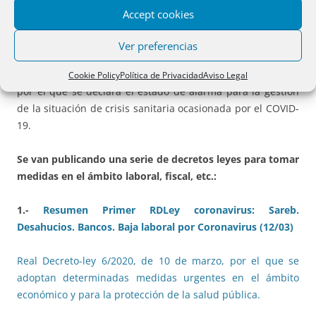
que pueden hacerse on line
.
Accept cookies
PRÓRROGAS: DEL 28 DE MARZO:
Real Decreto 476/2020, de
Ver preferencias
27 de marzo, por el que se prorroga el estado de alarma
declarado por el Real Decreto 463/2020, de 14 de marzo,
Cookie Policy
Política de Privacidad
Aviso Legal
por el que se declara el estado de alarma para la gestión
de la situación de crisis sanitaria ocasionada por el COVID-
19.
Se van publicando una serie de decretos leyes para tomar
medidas en el ámbito laboral, fiscal, etc.:
1.-
Resumen Primer RDLey coronavirus: Sareb.
Desahucios. Bancos. Baja laboral por Coronavirus (12/03)
Real Decreto-ley 6/2020, de 10 de marzo, por el que se
adoptan determinadas medidas urgentes en el ámbito
económico y para la protección de la salud pública.