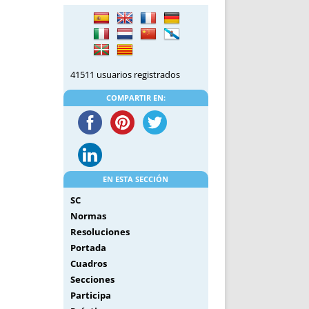
DE INICIO
PREMIO NYR
VORITOS
CONVENCIONES ANUALES
A IRPF
NUEVA ETAPA
AS
POLÍTICA DE PRIVACIDAD
41511 usuarios registrados
IJUELAS
AVISO LEGAL
POTECA
REPORTAR INCIDENCIA
COMPARTIR EN:
PERES
LOGOTIPO
CES
ENTREVISTAS
SONRISA
ENVÍA CORREO
EN ESTA SECCIÓN
CANALES DE VÍDEO
SC
Normas
Resoluciones
Portada
Cuadros
Secciones
Participa