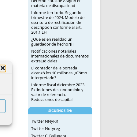
Derecho Foral de Aragón en
materia de discapacidad
Informe territorio. Segundo
trimestre de 2024. Modelo de
escritura de rectificación de
descripción conforme al art.
201.1 LH
¿Qué es en realidad un
guardador de hecho?[i]
Notificaciones notariales
internacionales de documentos
extrajudiciales
El contador de la portada
alcanzó los 10 millones. ¿Cómo
interpretarlo?
Informe fiscal diciembre 2023.
Extinciones de condominio y
valor de referencia.
Reducciones de capital
SÍGUENOS EN:
Twitter NNyRR
Twitter Notyreg
Twitter C. Ballugera