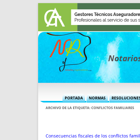
Notarios
PORTADA
NORMAS
RESOLUCIONE
MÁS USADAS (CUADRO)
INFORMES 
ARCHIVO DE LA ETIQUETA:
CONFLICTOS FAMILIARES
INFORMES MENSUALES
VOCES P
MÁS DESTACADAS
VOCES M
TITULARES DESDE 2002
TITULARES
Consecuencias fiscales de los conflictos fami