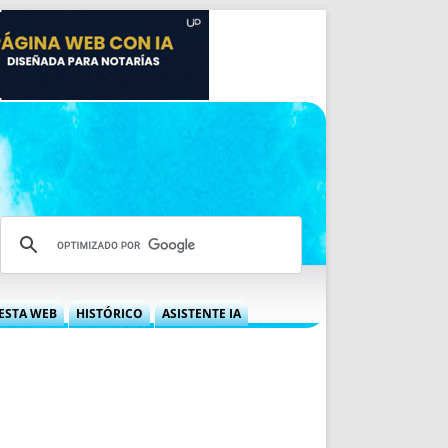
ESTA WEB
HISTÓRICO
ASISTENTE IA
A DGRN
QUÉ OFRECEMOS
 NIF
IDEARIO WEB
 LABORAL
QUIÉNES SOMOS
ÁBILES
HISTORIA