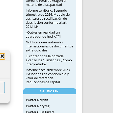
Derecho Foral de Aragón en
materia de discapacidad
Informe territorio. Segundo
trimestre de 2024. Modelo de
escritura de rectificación de
descripción conforme al art.
201.1 LH
¿Qué es en realidad un
guardador de hecho?[i]
Notificaciones notariales
internacionales de documentos
extrajudiciales
El contador de la portada
alcanzó los 10 millones. ¿Cómo
interpretarlo?
Informe fiscal diciembre 2023.
Extinciones de condominio y
valor de referencia.
Reducciones de capital
SÍGUENOS EN:
Twitter NNyRR
Twitter Notyreg
Twitter C. Ballugera