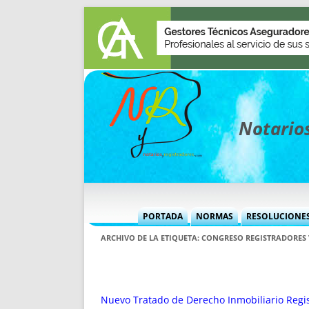
Notarios
PORTADA
NORMAS
RESOLUCIONE
MÁS USADAS (CUADRO)
INFORMES 
ARCHIVO DE LA ETIQUETA:
CONGRESO REGISTRADORES
INFORMES MENSUALES
VOCES P
MÁS DESTACADAS
VOCES M
TITULARES DESDE 2002
TITULARES
Nuevo Tratado de Derecho Inmobiliario Regis