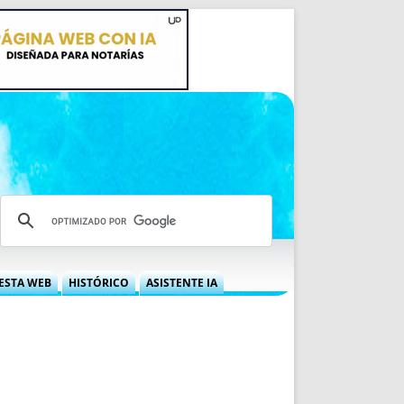
ESTA WEB
HISTÓRICO
ASISTENTE IA
A DGRN
QUÉ OFRECEMOS
 NIF
IDEARIO WEB
 LABORAL
QUIÉNES SOMOS
ÁBILES
HISTORIA