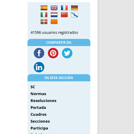
DE INICIO
PREMIO NYR
VORITOS
CONVENCIONES ANUALES
A IRPF
NUEVA ETAPA
AS
POLÍTICA DE PRIVACIDAD
41596 usuarios registrados
IJUELAS
AVISO LEGAL
POTECA
REPORTAR INCIDENCIA
COMPARTIR EN:
PERES
LOGOTIPO
CES
ENTREVISTAS
SONRISA
ENVÍA CORREO
EN ESTA SECCIÓN
CANALES DE VÍDEO
SC
Normas
Resoluciones
Portada
Cuadros
Secciones
Participa