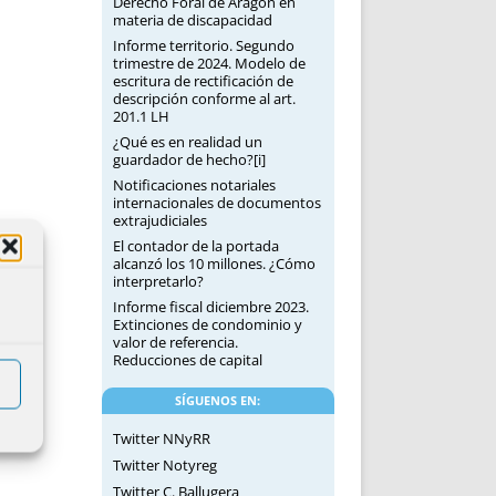
Derecho Foral de Aragón en
materia de discapacidad
Informe territorio. Segundo
trimestre de 2024. Modelo de
escritura de rectificación de
descripción conforme al art.
201.1 LH
¿Qué es en realidad un
guardador de hecho?[i]
Notificaciones notariales
internacionales de documentos
extrajudiciales
El contador de la portada
alcanzó los 10 millones. ¿Cómo
interpretarlo?
Informe fiscal diciembre 2023.
Extinciones de condominio y
valor de referencia.
Reducciones de capital
SÍGUENOS EN:
Twitter NNyRR
Twitter Notyreg
Twitter C. Ballugera