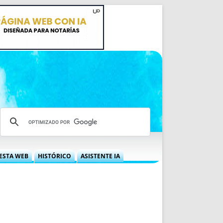
ESTA WEB
HISTÓRICO
ASISTENTE IA
A DGRN
QUÉ OFRECEMOS
 NIF
IDEARIO WEB
 LABORAL
QUIÉNES SOMOS
ÁBILES
HISTORIA