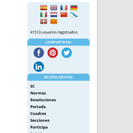
DE INICIO
PREMIO NYR
VORITOS
CONVENCIONES ANUALES
A IRPF
NUEVA ETAPA
AS
POLÍTICA DE PRIVACIDAD
41513 usuarios registrados
IJUELAS
AVISO LEGAL
POTECA
REPORTAR INCIDENCIA
COMPARTIR EN:
PERES
LOGOTIPO
CES
ENTREVISTAS
SONRISA
ENVÍA CORREO
EN ESTA SECCIÓN
CANALES DE VÍDEO
SC
Normas
Resoluciones
Portada
Cuadros
Secciones
Participa