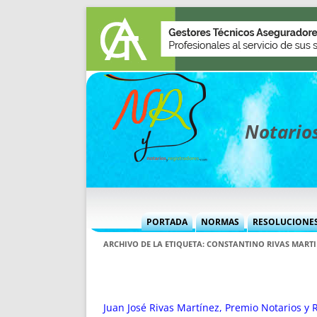
Notarios
PORTADA
NORMAS
RESOLUCIONE
MÁS USADAS (CUADRO)
INFORMES 
ARCHIVO DE LA ETIQUETA:
CONSTANTINO RIVAS MARTI
INFORMES MENSUALES
VOCES P
MÁS DESTACADAS
VOCES M
TITULARES DESDE 2002
TITULARES
Juan José Rivas Martínez, Premio Notarios y 