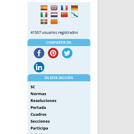
DE INICIO
PREMIO NYR
VORITOS
CONVENCIONES ANUALES
A IRPF
NUEVA ETAPA
AS
POLÍTICA DE PRIVACIDAD
41507 usuarios registrados
IJUELAS
AVISO LEGAL
POTECA
REPORTAR INCIDENCIA
COMPARTIR EN:
PERES
LOGOTIPO
CES
ENTREVISTAS
SONRISA
ENVÍA CORREO
EN ESTA SECCIÓN
CANALES DE VÍDEO
SC
Normas
Resoluciones
Portada
Cuadros
Secciones
Participa