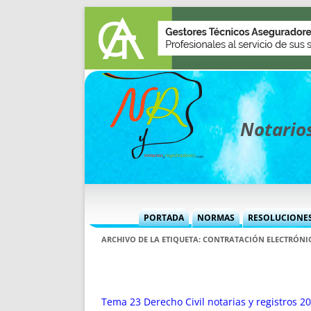
Notarios
PORTADA
NORMAS
RESOLUCIONE
MÁS USADAS (CUADRO)
INFORMES 
ARCHIVO DE LA ETIQUETA:
CONTRATACIÓN ELECTRÓNI
INFORMES MENSUALES
VOCES P
MÁS DESTACADAS
VOCES M
TITULARES DESDE 2002
TITULARES
Tema 23 Derecho Civil notarias y registros 20