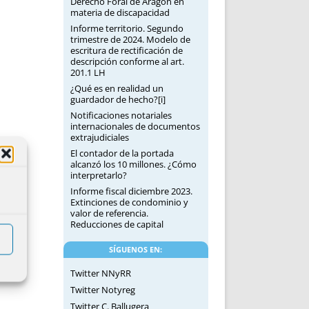
Derecho Foral de Aragón en
materia de discapacidad
Informe territorio. Segundo
trimestre de 2024. Modelo de
escritura de rectificación de
descripción conforme al art.
201.1 LH
¿Qué es en realidad un
guardador de hecho?[i]
Notificaciones notariales
internacionales de documentos
extrajudiciales
El contador de la portada
alcanzó los 10 millones. ¿Cómo
interpretarlo?
Informe fiscal diciembre 2023.
Extinciones de condominio y
valor de referencia.
Reducciones de capital
SÍGUENOS EN:
Twitter NNyRR
Twitter Notyreg
Twitter C. Ballugera