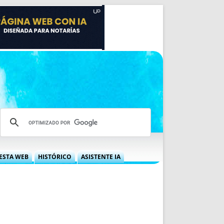
ESTA WEB
HISTÓRICO
ASISTENTE IA
A DGRN
QUÉ OFRECEMOS
 NIF
IDEARIO WEB
 LABORAL
QUIÉNES SOMOS
ÁBILES
HISTORIA