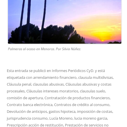
Palmeras al ocaso en Menorca. Por Silvia Núñez.
Esta entrada se publicó en
Informes Periódicos CyD.
y está
etiquetada con
arrendamiento financiero
,
clausula multidivisas
,
Cláusula penal
,
clausulas abusivas
,
Cláusulas abusivas y costas
procesales
,
Cláusulas intereses moratorios
,
clausulas suelo
,
comisión de apertura
,
Contratación de productos financieros
,
Contrato banca electrónica
,
Contratos de crédito al consumo
,
Devolución de anticipos
,
gastos hipoteca
,
imposición de costas
,
jurisprudencia consumo
,
Lucía Moreno
,
lucia moreno garcia
,
Prescripción acción de restitución
,
Prestación de servicios no