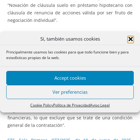
“Novación de cláusula suelo en préstamo hipotecario con
cláusula de renuncia de acciones válida por ser fruto de
negociación individual”.
STS, Sala Primera, Pleno, 943/2025, de 16 de junio de 2025
.
Sí, también usamos cookies
“Acción colectiva de cesación y de devolución de
cantidades ejercitadas por una asociación de
Principalmente usamos las cookies para que todo funcione bien y para
consumidores contra una multiplicidad de entidades
estadísticas propias de la web.
bancarias. Cláusula suelo. Interpretación y resolución a la
luz de la STJUE de 4 de julio de 2024 (C-450/22)”.
Accept cookies
STS, Sala Primera, 946/2025, de 16 de junio de 2025
.
Ver preferencias
“Préstamo hipotecario con consumidores. Validez del
acuerdo de novación del interés ordinario, objeto de
Cookie Policy
Política de Privacidad
Aviso Legal
negociación individual junto con otras condiciones
financieras, lo que excluye que se trate de una condición
general de la contratación”.