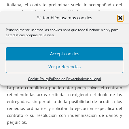
italiana, el contrato preliminar suele ir acompañado del
pago de determinadas cantidades de dinero cuya
Sí, también usamos cookies
calificación jurídica reviste importancia tanto desde el
punto de vista civil como fiscal.
Principalmente usamos las cookies para que todo funcione bien y para
estadísticas propias de la web.
La figura más utilizada es la de las arras confirmatorias,
reguladas en el
artículo 1385 del Código Civil italiano
. Estas
cumplen una doble función: por un lado, refuerzan el
Accept cookies
vínculo contractual y evidencian la seriedad del
Ver preferencias
compromiso asumido; por otro, constituyen un mecanismo
de autotutela en caso de incumplimiento.
Cookie Policy
Política de Privacidad
Aviso Legal
La parte cumplidora puede optar por resolver el contrato
reteniendo las arras recibidas o exigiendo el doble de las
entregadas, sin perjuicio de la posibilidad de acudir a los
remedios ordinarios y solicitar la ejecución específica del
contrato o su resolución con indemnización de daños y
perjuicios.