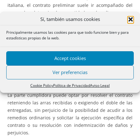
italiana, el contrato preliminar suele ir acompañado del
pago de determinadas cantidades de dinero cuya
Sí, también usamos cookies
calificación jurídica reviste importancia tanto desde el
punto de vista civil como fiscal.
Principalmente usamos las cookies para que todo funcione bien y para
estadísticas propias de la web.
La figura más utilizada es la de las arras confirmatorias,
reguladas en el
artículo 1385 del Código Civil italiano
. Estas
cumplen una doble función: por un lado, refuerzan el
Accept cookies
vínculo contractual y evidencian la seriedad del
Ver preferencias
compromiso asumido; por otro, constituyen un mecanismo
de autotutela en caso de incumplimiento.
Cookie Policy
Política de Privacidad
Aviso Legal
La parte cumplidora puede optar por resolver el contrato
reteniendo las arras recibidas o exigiendo el doble de las
entregadas, sin perjuicio de la posibilidad de acudir a los
remedios ordinarios y solicitar la ejecución específica del
contrato o su resolución con indemnización de daños y
perjuicios.