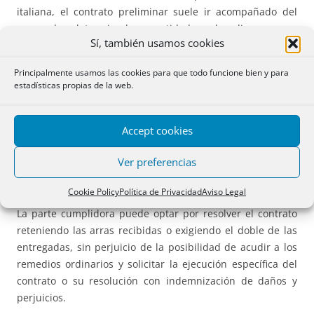
italiana, el contrato preliminar suele ir acompañado del
pago de determinadas cantidades de dinero cuya
Sí, también usamos cookies
calificación jurídica reviste importancia tanto desde el
punto de vista civil como fiscal.
Principalmente usamos las cookies para que todo funcione bien y para
estadísticas propias de la web.
La figura más utilizada es la de las arras confirmatorias,
reguladas en el
artículo 1385 del Código Civil italiano
. Estas
cumplen una doble función: por un lado, refuerzan el
Accept cookies
vínculo contractual y evidencian la seriedad del
Ver preferencias
compromiso asumido; por otro, constituyen un mecanismo
de autotutela en caso de incumplimiento.
Cookie Policy
Política de Privacidad
Aviso Legal
La parte cumplidora puede optar por resolver el contrato
reteniendo las arras recibidas o exigiendo el doble de las
entregadas, sin perjuicio de la posibilidad de acudir a los
remedios ordinarios y solicitar la ejecución específica del
contrato o su resolución con indemnización de daños y
perjuicios.