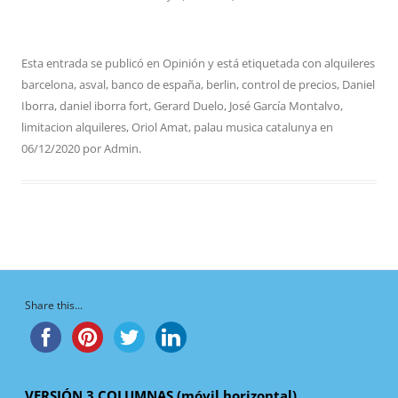
Esta entrada se publicó en
Opinión
y está etiquetada con
alquileres
barcelona
,
asval
,
banco de españa
,
berlin
,
control de precios
,
Daniel
Iborra
,
daniel iborra fort
,
Gerard Duelo
,
José García Montalvo
,
limitacion alquileres
,
Oriol Amat
,
palau musica catalunya
en
06/12/2020
por
Admin
.
Share this...
VERSIÓN 3 COLUMNAS (móvil horizontal)