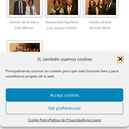
Carmen de Grado y
Inmaculada Espiñeira
Familia de José
Félix Merino
y su esposo Vicente
Antonio Riera
Sí, también usamos cookies
Parte del equipo de
Principalmente usamos las cookies para que todo funcione bien y para
estadísticas propias de la web.
NyR en un espejo
Fotógrafo:
David Martín Rodero
.
Accept cookies
http://www.davidmartinrodero.com/
Ver preferencias
Cookie Policy
Política de Privacidad
Aviso Legal