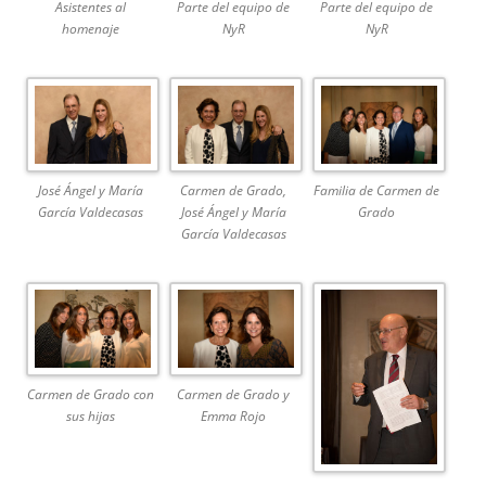
Asistentes al
Parte del equipo de
Parte del equipo de
homenaje
NyR
NyR
José Ángel y María
Carmen de Grado,
Familia de Carmen de
García Valdecasas
José Ángel y María
Grado
García Valdecasas
Carmen de Grado con
Carmen de Grado y
sus hijas
Emma Rojo