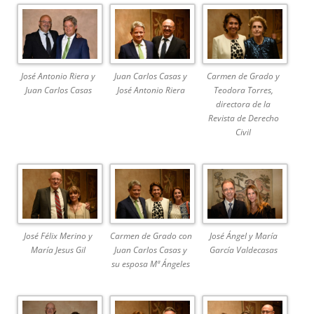
José Antonio Riera y
Juan Carlos Casas y
Carmen de Grado y
Juan Carlos Casas
José Antonio Riera
Teodora Torres,
directora de la
Revista de Derecho
Civil
José Félix Merino y
Carmen de Grado con
José Ángel y María
María Jesus Gil
Juan Carlos Casas y
García Valdecasas
su esposa Mª Ángeles