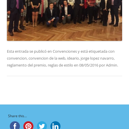
Esta entrada se publicó en
Convenciones
y está etiquetada con
convencion
,
convencion de la web
,
ideario
,
jorge lopez navarro
,
reglamento del premio
,
reglas de estilo
en
08/05/2016
por
Admin
.
Share this...