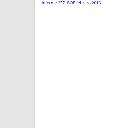
ENRIQUECIDAS
TITULARES 
Informe 257. BOE febrero 2016
NO DESESPERES
CAT
A MANO
SUCESIONES 
FUTURAS NORMAS
GEORREFE
ALQUILE
TRI
LH Y C
¿SABIA
FRANCI
BÚSQUED