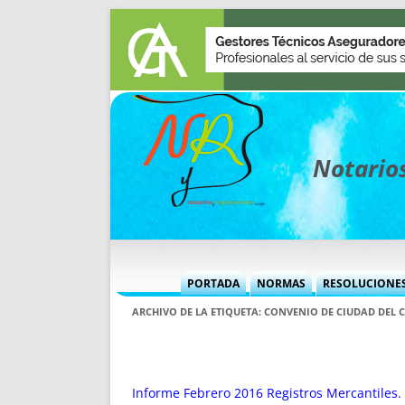
Notarios
PORTADA
NORMAS
RESOLUCIONE
MÁS USADAS (CUADRO)
INFORMES 
ARCHIVO DE LA ETIQUETA:
CONVENIO DE CIUDAD DEL 
INFORMES MENSUALES
VOCES P
MÁS DESTACADAS
VOCES M
TITULARES DESDE 2002
TITULARES
Informe Febrero 2016 Registros Mercantiles. 