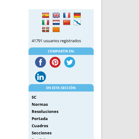
DE INICIO
PREMIO NYR
VORITOS
CONVENCIONES ANUALES
A IRPF
NUEVA ETAPA
AS
POLÍTICA DE PRIVACIDAD
IJUELAS
AVISO LEGAL
41791 usuarios registrados
POTECA
REPORTAR INCIDENCIA
PERES
LOGOTIPO
COMPARTIR EN:
CES
ENTREVISTAS
SONRISA
ENVÍA CORREO
CANALES DE VÍDEO
EN ESTA SECCIÓN
SC
Normas
Resoluciones
Portada
Cuadros
Secciones