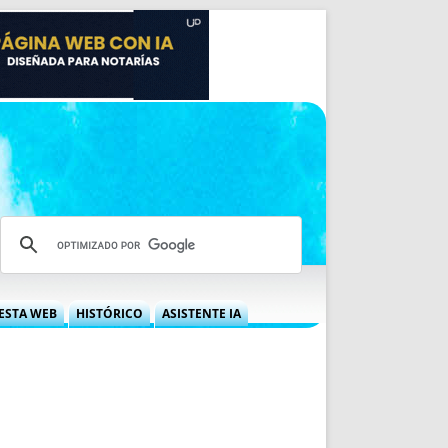
ESTA WEB
HISTÓRICO
ASISTENTE IA
A DGRN
QUÉ OFRECEMOS
 NIF
IDEARIO WEB
 LABORAL
QUIÉNES SOMOS
ÁBILES
HISTORIA