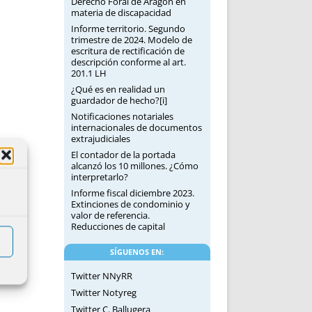
Derecho Foral de Aragón en
materia de discapacidad
Informe territorio. Segundo
trimestre de 2024. Modelo de
escritura de rectificación de
descripción conforme al art.
201.1 LH
¿Qué es en realidad un
guardador de hecho?[i]
Notificaciones notariales
internacionales de documentos
extrajudiciales
El contador de la portada
alcanzó los 10 millones. ¿Cómo
interpretarlo?
Informe fiscal diciembre 2023.
Extinciones de condominio y
valor de referencia.
Reducciones de capital
SÍGUENOS EN:
Twitter NNyRR
Twitter Notyreg
Twitter C. Ballugera