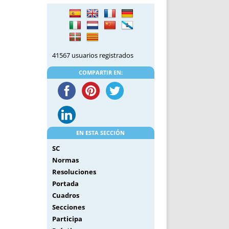
DE INICIO
PREMIO NYR
VORITOS
CONVENCIONES ANUALES
A IRPF
NUEVA ETAPA
AS
POLÍTICA DE PRIVACIDAD
41567 usuarios registrados
IJUELAS
AVISO LEGAL
POTECA
REPORTAR INCIDENCIA
COMPARTIR EN:
PERES
LOGOTIPO
CES
ENTREVISTAS
SONRISA
ENVÍA CORREO
EN ESTA SECCIÓN
CANALES DE VÍDEO
SC
Normas
Resoluciones
Portada
Cuadros
Secciones
Participa