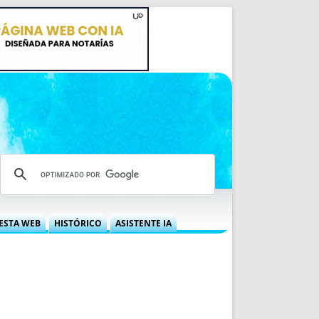
ESTA WEB
HISTÓRICO
ASISTENTE IA
A DGRN
QUÉ OFRECEMOS
 NIF
IDEARIO WEB
 LABORAL
QUIÉNES SOMOS
ÁBILES
HISTORIA