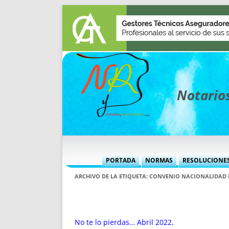
Notarios
PORTADA
NORMAS
RESOLUCIONE
MÁS USADAS (CUADRO)
INFORMES 
ARCHIVO DE LA ETIQUETA:
CONVENIO NACIONALIDAD 
INFORMES MENSUALES
VOCES P
MÁS DESTACADAS
VOCES M
TITULARES DESDE 2002
TITULARES
No te lo pierdas… Abril 2022.