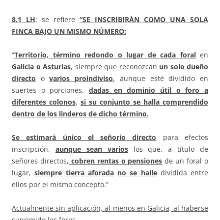
8.1
LH
: se refiere
“SE INSCRIBIRÁN COMO UNA SOLA
FINCA BAJO UN MISMO NÚMERO:
“
Territorio, término redondo o lugar de cada foral
en
Galicia o Asturias
, siempre
que reconozcan
un solo dueño
directo
o
varios proindiviso
, aunque esté dividido en
suertes o porciones,
dadas en dominio útil o foro a
diferentes colonos
,
si su conjunto
se halla comprendido
dentro de los linderos de dicho término.
Se estimará único el señorío directo
para efectos
inscripción,
aunque sean varios
los que, a título de
señores directos
, cobren rentas o pensiones
de un foral o
lugar,
siempre tierra aforada
no se halle
dividida entre
ellos por el mismo concepto.”
Actualmente sin aplicación, al menos en Galicia, al haberse
suprimido los foros.