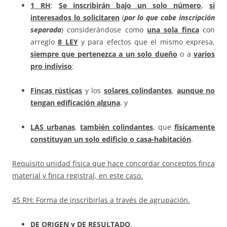
1
RH
:
Se inscribirán bajo un solo número
,
si
interesados lo solicitaren
(
por lo que cabe inscripción
separada
) considerándose como
una sola finca
con
arreglo
8 LEY
y para efectos que el mismo expresa,
siempre que pertenezca a un solo dueño
o a
varios
pro indiviso
:
F
incas
rústicas
y los
solares colindantes
,
aunque no
tengan edificación alguna
, y
LAS urbanas
,
también colindantes
, que
físicamente
constituyan un solo edificio o casa-habitación
.
Requisito unidad física que hace concordar conceptos finca
material y finca registral, en este caso.
45 RH: Forma de inscribirlas a través de agrupación.
DE ORIGEN y DE RESULTADO
.