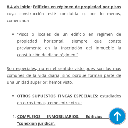
8.4 ab initio
:
Edificios en régimen de propiedad por pisos
cuya construcción esté concluida o, por lo menos,
comenzada
“
Pisos o locales de un edificio en régimen de
propiedad horizontal, siempre que conste
previamente en la inscripción del inmueble la
constitución de dicho régimen.”
Son especiales, no en el sentido visto pues son las más
comunes de la vida diaria, sino porque forman parte de
una unidad superior
: hemos visto.
OTROS SUPUESTOS FINCAS ESPECIALES
:
estudiados
en otros temas, como entre otros:
COMPLEJOS INMOBILIARIOS: Edificios tienen
“conexión jurídica”.