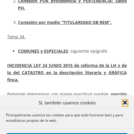
Conexión POR procedencia y PERTENENCIA: casos
PH.
Conexión por medio “TITULARIDAD OB REM”.
Tema 34.
COMUNES y ESPECIALES
: siguiente epígrafe.
INCIDENCIA
LEY 24 JUNIO 2015
de reforma de la LH y de
la del CATASTRO en la descripción literaria y GRÁFICA
finca.
Pretende determinar con mayor exactitud posible
:
porción
de terreno sobra la que RP proyecta sus efectos
,
a través
Sí, también usamos cookies
inaplazable coordinación Catastro-Registro, buscando
Principalmente usamos las cookies para que todo funcione bien y para
coordinación no sólo literaria, sino también gráfica finca.
estadísticas propias de la web.
Exposición siguiendo a
GARCÍA GARCÍA
en su
LIBRO
: