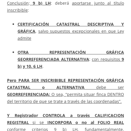
Conclusión
:
9 b) LH
: deberá
aportarse junto al título
inscribible
:
CERTIFICACIÓN
CATASTRAL
DESCRIPTIVA Y
GRÁFICA
,
salvo supuestos excepcionales en que Ley
admite
OTRA REPRESENTACIÓN GRÁFICA
GEORREFERENCIADA ALTERNATIVA
:
con requisitos
9
b)
y 10. 6 LH
.
Pero PARA SER INSCRIBIBLE REPRESENTACIÓN GRÁFICA
CATASTRAL o ALTERNATIVA
debe ser
GEORREFERENCIADA:
O sea, “permita situar finca DENTRO
del territorio de que se trate a través de las coordenadas”.
Y Registrador CONTROLA a través
CALIFICACION
REGISTRAL
si se
INCORPORA o no al FOLIO REAL
conforme criterios 9 b) LH, fundamentalmente,