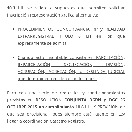
10.3 LH
:
se refiere a supuestos que permiten solicitar
inscripción representación gráfica alternativa:
PROCEDIMIENTOS CONCORDANCIA RP y REALIDAD
EXTRARREGISTRAL TÍTULO 6 LH en los que
expresamente se admita.
Cuando acto inscribible consista en PARCELACIÓN,
REPARCELACIÓN, SEGREGACIÓN, DIVISIÓN,
AGRUPACIÓN, AGREGACIÓN, o DESLINDE JUDICIAL
que determinen reordenación terrenos.
Pero con una serie de requisitos y condicionamientos
previstos en RESOLUCIÓN
CONJUNTA DGRN y DGC
26
OCTUBRE 2015
en cumplimiento
10.6 LH
, Y PREVISIÓN de
que sea provisional, pues siempre está latente en Ley
llegar a coordinación Catastro-Registro.