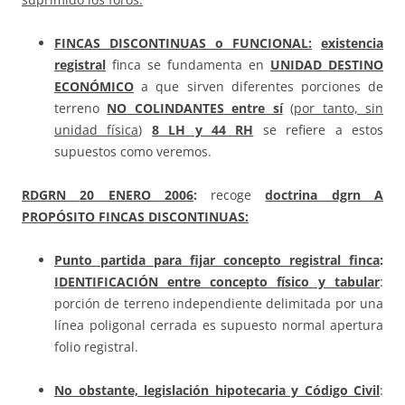
FINCAS DISCONTINUAS o FUNCIONAL:
existencia
registral
finca se fundamenta en
UNIDAD DESTINO
ECONÓMICO
a que sirven diferentes porciones de
terreno
NO COLINDANTES entre sí
(
por tanto, sin
unidad física
)
8 LH y 44 RH
se refiere a estos
supuestos como veremos.
RDGRN
20 ENERO 2006
:
recoge
doctrina dgrn A
PROPÓSITO FINCAS DISCONTINUAS:
Punto partida para fijar concepto registral finca
:
IDENTIFICACIÓN entre concepto físico y tabular
:
porción de terreno independiente delimitada por una
línea poligonal cerrada es supuesto normal apertura
folio registral.
No obstante, legislación hipotecaria y Código Civil
: