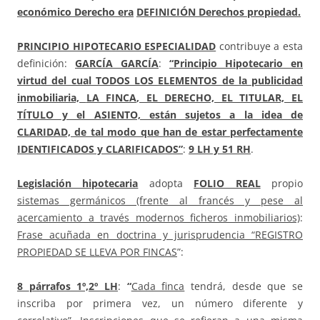
económico Derecho era
DEFINICIÓN Derechos propiedad.
PRINCIPIO HIPOTECARIO ESPECIALIDAD
contribuye a esta
definición:
GARCÍA GARCÍA
:
“Principio Hipotecario en
virtud del cual TODOS LOS ELEMENTOS de la publicidad
inmobiliaria,
LA FINCA
, EL DERECHO, EL TITULAR, EL
TÍTULO y el ASIENTO, están sujetos a la idea de
CLARIDAD, de tal modo que han de estar perfectamente
IDENTIFICADOS y CLARIFICADOS”
:
9 LH y 51 RH
.
Legislación hipotecaria
adopta
FOLIO REAL
propio
sistemas germánicos (frente al francés y pese al
acercamiento a través modernos ficheros inmobiliarios)
:
F
rase acuñada en doctrina y jurisprudencia “REGISTRO
PROPIEDAD SE LLEVA POR FINCAS
”:
8
párrafos 1º,2º LH
:
“
Cada finca
tendrá, desde que se
inscriba por primera vez, un número diferente y