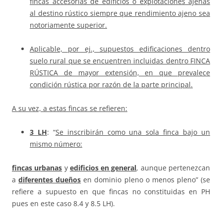
fincas accesorias de edificios o explotaciones ajenas
al destino rústico siempre que rendimiento ajeno sea
notoriamente superior.
Aplicable, por ej., supuestos edificaciones dentro
suelo rural que se encuentren incluidas dentro FINCA
RÚSTICA de mayor extensión, en que prevalece
condición rústica por razón de la parte principal.
A su vez, a estas fincas se refieren:
3 LH
: “
Se inscribirán como una sola finca bajo un
mismo número:
fincas urbanas
y
edificios en general
, aunque pertenezcan
a
diferentes dueños
en dominio pleno o menos pleno” (se
refiere a supuesto en que fincas no constituidas en PH
pues en este caso 8.4 y 8.5 LH).