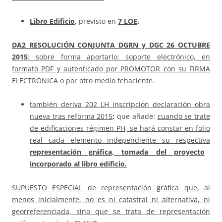
Libro Edificio
,
previsto en
7
LOE
.
DA2 RESOLUCIÓN CONJUNTA DGRN y DGC
26 OCTUBRE
2015
: sobre forma aportarlo: soporte electrónico, en
formato PDF y autenticado por PROMOTOR con su FIRMA
ELECTRÓNICA o por otro medio fehaciente.
también deriva 202 LH inscripción declaración obra
nueva tras reforma 2015
:
que añade:
cuando se trate
de edificaciones régimen PH, se hará constar en folio
real cada elemento independiente su respectiva
representación gráfica, tomada del proyecto
incorporado al libro edificio.
SUPUESTO ESPECIAL de representación gráfica que, al
menos inicialmente, no es ni catastral ni alternativa, ni
georreferenciada, sino que se trata de representación