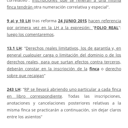
correlativo”.
Inscripciones que se refieran a una misma
finca tendrán
otra numeración correlativa y especial”.
9 a) y 10 LH
tras reforma
24 JUNIO 2015
hacen referencia
por primera vez en la LH a la expresión:
“
FOLIO REAL
”:
luego los comentaremos
.
13.1 LH
: “
Derechos reales limitativos, los de garantía y, en
general cualquier carga o limitación del dominio o de los
derechos reales, para que surtan efectos contra terceros,
deberán constar en la inscripción de la
finca
o
derecho
sobre que recaigan
”
243
LH
: “
RP se llevará abriendo uno particular a cada finca
en libro correspondiente
. Todas las inscripciones,
anotaciones y cancelaciones posteriores relativas a la
misma finca se practicarán a continuación, sin dejar claros
entre los asientos”