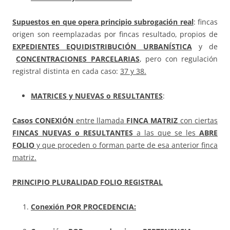
Supuestos en que opera principio subrogación real
: fincas
origen son reemplazadas por fincas resultado, propios de
EXPEDIENTES EQUIDISTRIBUCIÓN URBANÍSTICA
y de
CONCENTRACIONES PARCELARIAS
, pero con regulación
registral distinta en cada caso:
37 y 38.
MATRICES y NUEVAS o RESULTANTES
:
Casos
CONEXIÓN
entre llamada
FINCA MATRIZ
con ciertas
FINCAS NUEVAS o RESULTANTES
a las que se les
ABRE
FOLIO
y que proceden o forman parte de esa anterior finca
matriz.
PRINCIPIO
PLURALIDAD FOLIO REGISTRAL
Conexión POR PROCEDENCIA: