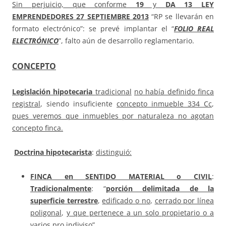
Sin perjuicio, que conforme
19
y
DA 13 LEY
EMPRENDEDORES 27 SEPTIEMBRE 2013
“RP se llevarán en
formato electrónico”: se prevé implantar el “
FOLIO REAL
ELECTRÓNICO
”, falto aún de desarrollo reglamentario.
CONCEPTO
Legislación hipotecaria
tradicional
no había definido finca
registral
, siendo insuficiente
concepto inmueble 334 Cc
,
pues veremos que inmuebles por naturaleza no agotan
concepto finca.
Doctrina hipotecarista
:
distinguió:
FINCA en
SENTIDO MATERIAL o CIVIL
:
Tradicionalmente
: “
porción delimitada de la
superficie terrestre
,
edificado o no
,
cerrado por línea
poligonal
,
y que pertenece a un solo propietario o a
varios pro indiviso
”.