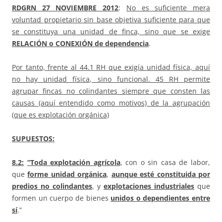
RDGRN
27 NOVIEMBRE 2012
:
No es suficiente mera
voluntad propietario sin base objetiva suficiente para que
se constituya una unidad de finca, sino que se exige
RELACIÓN o CONEXIÓN de dependencia
.
Por tanto, frente al 44.1 RH que exigía unidad física, aquí
no hay unidad física, sino funcional. 45 RH permite
agrupar fincas no colindantes siempre que consten las
causas (aquí entendido como motivos) de la agrupación
(que es explotación orgánica)
SUPUESTOS:
8.2
:
“Toda explotación agrícola
, con o sin casa de labor,
que
forme unidad orgánica
,
aunque esté constituida por
predios no colindantes
, y
explotaciones industriales
que
formen un cuerpo de bienes
unidos o dependientes entre
sí
.”