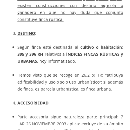
existen construcciones con destino agrícola o
ganadero en que no hay duda que conjunto
constituye finca rústica.
DESTINO
:
Según finca esté destinada al
cultivo o habitación
:
395 y 396 RH
relativos a
ÍNDICES FINCAS RÚSTICAS y
URBANAS
, hoy informatizado.
Hemos visto que se recoge en 26.2 b) TR: “atribuya
edificabilidad y uso o solo uso urbanístico”
: si además
de finca, es parcela urbanística,
es finca urbana.
ACCESORIEDAD
:
Parte accesoria sigue naturaleza parte principal: 7
LAR 26 NOVIEMBRE 2003 aplica: excluye de su ámbito