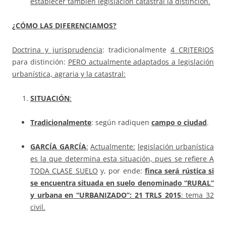
establecer también legislación catastral la distinción.
¿CÓMO LAS DIFERENCIAMOS?
Doctrina y jurisprudencia
: tradicionalmente
4 CRITERIOS
para distinción:
PERO actualmente adaptados a legislación
urbanística, agraria y la catastral:
SITUACIÓN
:
Tradicionalmente
: según radiquen
campo o ciudad
.
GARCÍA GARCÍA
:
Actualmente:
legislación urbanística
es la que determina esta situación, pues se refiere A
TODA CLASE SUELO
y, por ende:
finca será rústica si
se encuentra situada en suelo denominado “RURAL”
y urbana en “URBANIZADO”: 21 TRLS 2015
: tema 32
civil.