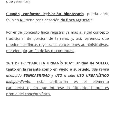
que veremos)
Cuando, conforme legislación hipotecaria
, pueda abrir
folio en
RP
tiene consideración
de finca registral
.”
Por ende, concepto finca registral va más allá del concepto
tradicional de porción de terreno, y, así, veremos, que
pueden ser fincas registrales concesiones administrativas,
por ejemplo, amén de las discontinuas.
26.1 b)
TR:
“PARCELA URBANÍSTICA”:
Unidad de SUELO,
tanto en la rasante como en vuelo o subsuelo
, que tenga
atribuida EDIFICABILIDAD y USO o sólo USO URBANÍSTICO
independiente
: esta atribución es el elemento
característico, sin que interese la “titularidad” que es
propia del concepto finca.