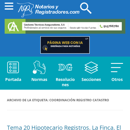
Portada
Normas
Resolucio
Secciones
Otros
nes
ARCHIVO DE LA ETIQUETA:
COORDINACIÓN REGISTRO CATASTRO
Tema 20 Hipotecario Registros. La Finca. El