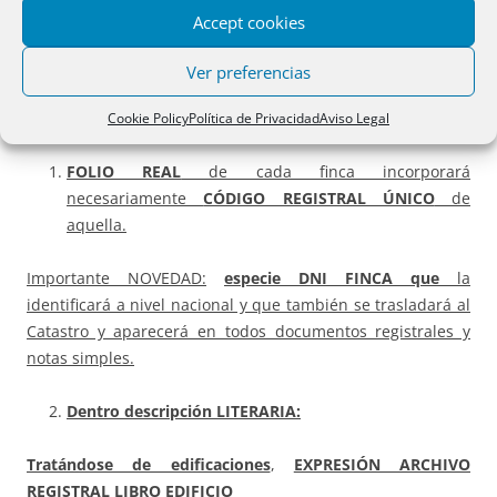
FINCA REGISTRAL y EL CATASTRO.
Accept cookies
9 LH
tras reforma
:
nos centraremos en la descripción
Ver preferencias
gráfica, pues el resto se analiza en tema 26, pero antes de
entrar en ella, destacar:
Cookie Policy
Política de Privacidad
Aviso Legal
FOLIO REAL
de cada finca incorporará
necesariamente
CÓDIGO REGISTRAL ÚNICO
de
aquella.
Importante NOVEDAD:
especie DNI FINCA que
la
identificará a nivel nacional y que también se trasladará al
Catastro y aparecerá en todos documentos registrales y
notas simples.
Dentro descripción LITERARIA:
Tratándose de edificaciones
,
EXPRESIÓN ARCHIVO
REGISTRAL LIBRO EDIFICIO