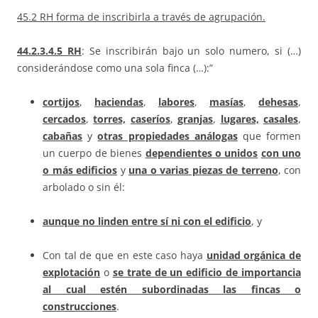
45.2 RH forma de inscribirla a través de agrupación.
44.2.3.4.5 RH
: Se inscribirán bajo un solo numero, si (…)
considerándose como una sola finca (…):”
cortijos
,
haciendas
,
labores
,
masías
,
dehesas
,
cercados
,
torres,
caseríos
,
granjas
,
lugares,
casales
,
cabañas
y
otras propiedades análogas
que formen
un cuerpo de bienes
dependientes o unidos
con uno
o más edificios
y
una o varias piezas de terreno
, con
arbolado o sin él:
aunque no linden entre sí ni con el edificio
, y
Con tal de que en este caso haya
unidad orgánica de
explotación
o
se trate de un edificio de importancia
al cual estén subordinadas las fincas o
construcciones
.