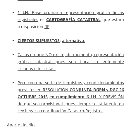
1 LH
: Base ordinaria representación gráfica fincas
registrales
es
CARTOGRAFÍA CATASTRAL
que estará
a disposición
RP
.
CIERTOS SUPUESTOS
:
alternativa
:
Casos en que NO existe, de momento, representación
gráfica catastral pues son fincas recientemente
creadas e inscritas.
Pero con una serie de requisitos y condicionamientos
previstos en RESOLUCIÓN
CONJUNTA DGRN y DGC
26
OCTUBRE 2015
en cumplimiento
6 LH
, Y PREVISIÓN
de que sea provisional, pues siempre está latente en
Ley llegar a coordinación Catastro-Registro.
Aparte de ello: