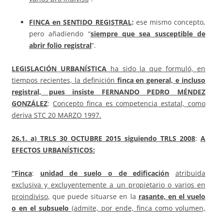
FINCA en
SENTIDO REGISTRAL
:
ese mismo concepto,
pero añadiendo “
siempre que sea susceptible de
abrir folio registral
”.
LEGISLACIÓN URBANÍSTICA
ha sido la que formuló, en
tiempos recientes, la definición
finca en general, e incluso
registral, pues insiste
FERNANDO PEDRO MÉNDEZ
GONZÁLEZ
:
Concepto finca es competencia estatal, como
deriva STC 20 MARZO 1997.
26.1
.
a)
TRLS 30 OCTUBRE 2015
siguiendo TRLS 2008
:
A
EFECTOS URBANÍSTICOS:
“Finca
:
unidad de suelo o de edificación
atribuida
exclusiva y excluyentemente a un propietario o varios en
proindiviso
, que puede situarse en la
rasante, en el vuelo
o en el subsuelo
(admite, por ende, finca como volumen,