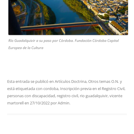
Río Guadalquivir a su paso por Córdoba. Fundación Córdoba Capital
Europea de la Cultura
Esta entrada se publicó en
Artículos Doctrina
,
Otros temas O.N.
y
está etiquetada con
cordoba
,
Inscripción previa en el Registro Civil
,
personas con discapacidad
,
registro civil
,
rio guadalquivir
,
vicente
martorell
en
27/10/2022
por
Admin
.