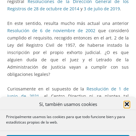
registral
Resoluciones de la Dirección General de los
Registros de 28 de octubre de 2014
y
3 de julio de 2019
.
En este sentido, resulta mucho más actual una anterior
Resolución de 6 de noviembre de 2002
que consideró
cumplido el requisito, recogido entonces en el art. 2 de la
Ley del Registro Civil de 1957, de haberse instado la
inscripción por el propio exhorto judicial. ¿O es que
alguien duda de que el Juez y el Letrado de la
Administración de Justicia vayan a cumplir con sus
obligaciones legales?
Curiosamente en el supuesto de la
Resolución de 1 de
junio de 2021
, el Centro Directivo ni se plantea tal
necesidad de acreditar la previa inscripción en el Registro
Sí, también usamos cookies
Civil, habiendo tal determinación notarial concurrente,
Principalmente usamos las cookies para que todo funcione bien y para
sino que la cuestión era si había que incorporar los
estadísticas propias de la web.
correspondientes documentos judiciales o bastaba el
testimonio en relación que de los mismos daba el notario