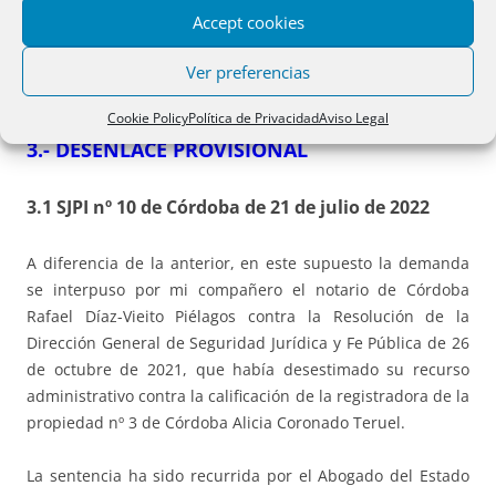
autorizante y su propio juicio de suficiencia, entendiendo
Accept cookies
la Dirección General esto último.
Ver preferencias
Cookie Policy
Política de Privacidad
Aviso Legal
3.- DESENLACE PROVISIONAL
3.1 SJPI nº 10 de Córdoba de 21 de julio de 2022
A diferencia de la anterior, en este supuesto la demanda
se interpuso por mi compañero el notario de Córdoba
Rafael Díaz-Vieito Piélagos contra la Resolución de la
Dirección General de Seguridad Jurídica y Fe Pública de 26
de octubre de 2021, que había desestimado su recurso
administrativo contra la calificación de la registradora de la
propiedad nº 3 de Córdoba Alicia Coronado Teruel.
La sentencia ha sido recurrida por el Abogado del Estado