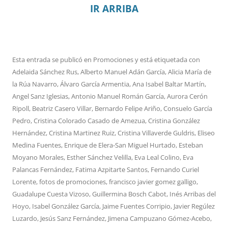
IR ARRIBA
Esta entrada se publicó en
Promociones
y está etiquetada con
Adelaida Sánchez Rus
,
Alberto Manuel Adán García
,
Alicia María de
la Rúa Navarro
,
Álvaro García Armentia
,
Ana Isabel Baltar Martín
,
Angel Sanz Iglesias
,
Antonio Manuel Román García
,
Aurora Cerón
Ripoll
,
Beatriz Casero Villar
,
Bernardo Felipe Ariño
,
Consuelo García
Pedro
,
Cristina Colorado Casado de Amezua
,
Cristina González
Hernández
,
Cristina Martinez Ruiz
,
Cristina Villaverde Guldris
,
Eliseo
Medina Fuentes
,
Enrique de Elera-San Miguel Hurtado
,
Esteban
Moyano Morales
,
Esther Sánchez Velilla
,
Eva Leal Colino
,
Eva
Palancas Fernández
,
Fatima Azpitarte Santos
,
Fernando Curiel
Lorente
,
fotos de promociones
,
francisco javier gomez galligo
,
Guadalupe Cuesta Vizoso
,
Guillermina Bosch Cabot
,
Inés Arribas del
Hoyo
,
Isabel González García
,
Jaime Fuentes Corripio
,
Javier Regúlez
Luzardo
,
Jesús Sanz Fernández
,
Jimena Campuzano Gómez-Acebo
,