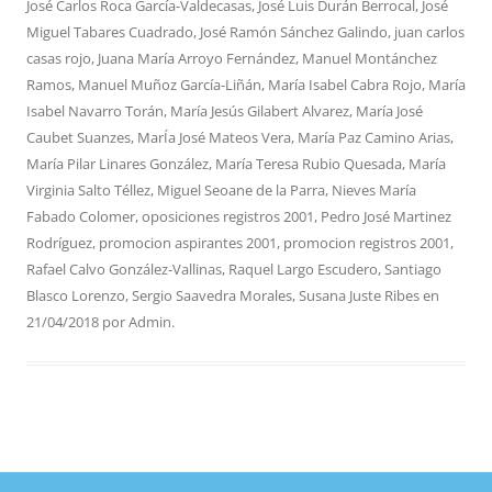
José Carlos Roca García-Valdecasas
,
José Luis Durán Berrocal
,
José
Miguel Tabares Cuadrado
,
José Ramón Sánchez Galindo
,
juan carlos
casas rojo
,
Juana María Arroyo Fernández
,
Manuel Montánchez
Ramos
,
Manuel Muñoz García-Liñán
,
María Isabel Cabra Rojo
,
María
Isabel Navarro Torán
,
María Jesús Gilabert Alvarez
,
María José
Caubet Suanzes
,
MarÍa José Mateos Vera
,
María Paz Camino Arias
,
María Pilar Linares González
,
María Teresa Rubio Quesada
,
María
Virginia Salto Téllez
,
Miguel Seoane de la Parra
,
Nieves María
Fabado Colomer
,
oposiciones registros 2001
,
Pedro José Martinez
Rodríguez
,
promocion aspirantes 2001
,
promocion registros 2001
,
Rafael Calvo González-Vallinas
,
Raquel Largo Escudero
,
Santiago
Blasco Lorenzo
,
Sergio Saavedra Morales
,
Susana Juste Ribes
en
21/04/2018
por
Admin
.