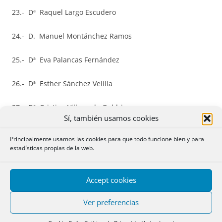
23.- Dª Raquel Largo Escudero
24.- D. Manuel Montánchez Ramos
25.- Dª Eva Palancas Fernández
26.- Dª Esther Sánchez Velilla
27.- Dª Cristina Villaverde Guldris
Sí, también usamos cookies
28.- D. Sergio Saavedra Morales
Principalmente usamos las cookies para que todo funcione bien y para
estadísticas propias de la web.
29.- Dª María Teresa Rubio Quesada
30.- D. Esteban Moyano Morales
Accept cookies
Ver preferencias
31.- Dª Guadalupe Cuesta Vizoso