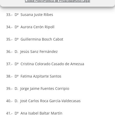
Cookie Policy
Política de Privacidad
Aviso Legal
32.- Dª María Pilar Linares González
33.- Dª Susana Juste Ribes
34.- Dª Aurora Cerón Ripoll
35.- Dª Guillermina Bosch Cabot
36.- D. Jesús Sanz Fernández
37.- Dª Cristina Colorado Casado de Amezua
38.- Dª Fatima Azpitarte Santos
39.- D. Jorge Jaime Fuentes Corripio
40.- D. José Carlos Roca García-Valdecasas
41.- Dª Ana Isabel Baltar Martín