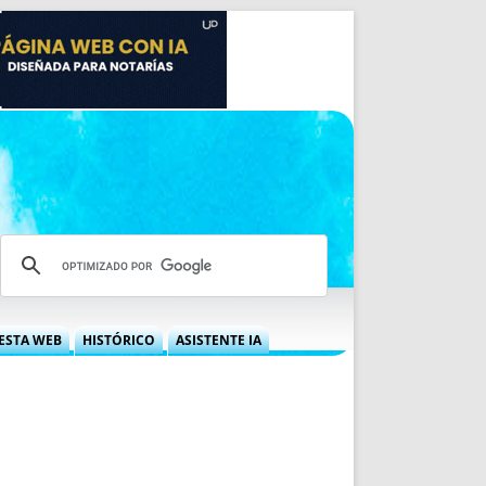
ESTA WEB
HISTÓRICO
ASISTENTE IA
A DGRN
QUÉ OFRECEMOS
 NIF
IDEARIO WEB
 LABORAL
QUIÉNES SOMOS
ÁBILES
HISTORIA