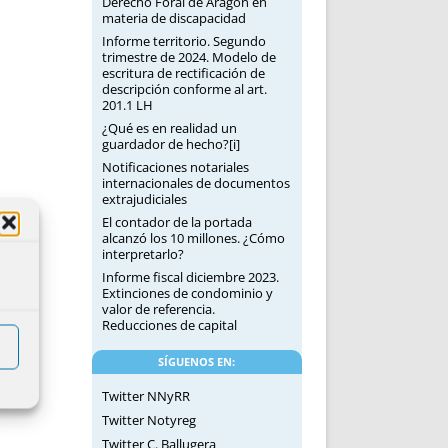
Derecho Foral de Aragón en
materia de discapacidad
Informe territorio. Segundo
trimestre de 2024. Modelo de
escritura de rectificación de
descripción conforme al art.
201.1 LH
¿Qué es en realidad un
guardador de hecho?[i]
Notificaciones notariales
internacionales de documentos
extrajudiciales
El contador de la portada
alcanzó los 10 millones. ¿Cómo
interpretarlo?
Informe fiscal diciembre 2023.
Extinciones de condominio y
valor de referencia.
Reducciones de capital
SÍGUENOS EN:
Twitter NNyRR
Twitter Notyreg
Twitter C. Ballugera