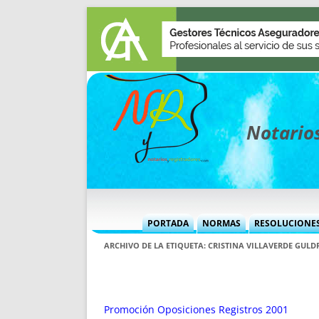
Notarios
PORTADA
NORMAS
RESOLUCIONE
MÁS USADAS (CUADRO)
INFORMES 
ARCHIVO DE LA ETIQUETA:
CRISTINA VILLAVERDE GULD
INFORMES MENSUALES
VOCES P
MÁS DESTACADAS
VOCES M
TITULARES DESDE 2002
TITULARES
Promoción Oposiciones Registros 2001