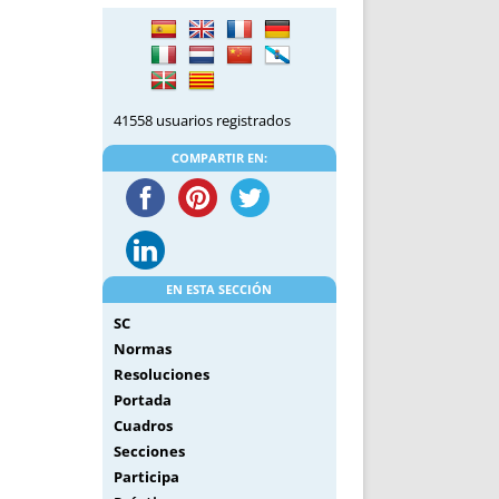
DE INICIO
PREMIO NYR
VORITOS
CONVENCIONES ANUALES
A IRPF
NUEVA ETAPA
AS
POLÍTICA DE PRIVACIDAD
41558 usuarios registrados
IJUELAS
AVISO LEGAL
POTECA
REPORTAR INCIDENCIA
COMPARTIR EN:
PERES
LOGOTIPO
CES
ENTREVISTAS
SONRISA
ENVÍA CORREO
EN ESTA SECCIÓN
CANALES DE VÍDEO
SC
Normas
Resoluciones
Portada
Cuadros
Secciones
Participa