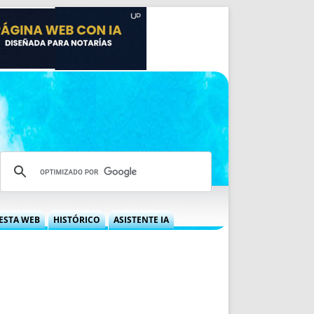
ESTA WEB
HISTÓRICO
ASISTENTE IA
A DGRN
QUÉ OFRECEMOS
 NIF
IDEARIO WEB
 LABORAL
QUIÉNES SOMOS
ÁBILES
HISTORIA