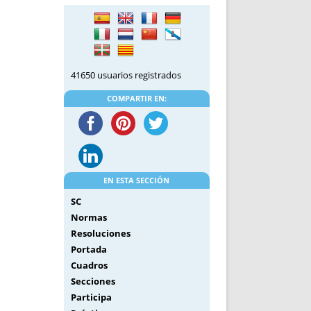
DE INICIO
PREMIO NYR
VORITOS
CONVENCIONES ANUALES
A IRPF
NUEVA ETAPA
AS
POLÍTICA DE PRIVACIDAD
41650 usuarios registrados
IJUELAS
AVISO LEGAL
POTECA
REPORTAR INCIDENCIA
COMPARTIR EN:
PERES
LOGOTIPO
CES
ENTREVISTAS
SONRISA
ENVÍA CORREO
EN ESTA SECCIÓN
CANALES DE VÍDEO
SC
Normas
Resoluciones
Portada
Cuadros
Secciones
Participa