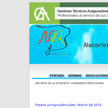
Notarios
PORTADA
NORMAS
RESOLUCIONE
MÁS USADAS (CUADRO)
INFORMES 
ARCHIVO DE LA ETIQUETA:
CUADERNO PARTICIONAL
INFORMES MENSUALES
VOCES P
MÁS DESTACADAS
VOCES M
TITULARES DESDE 2002
TITULARES
Paseos jurisprudenciales: Marzo de 2016