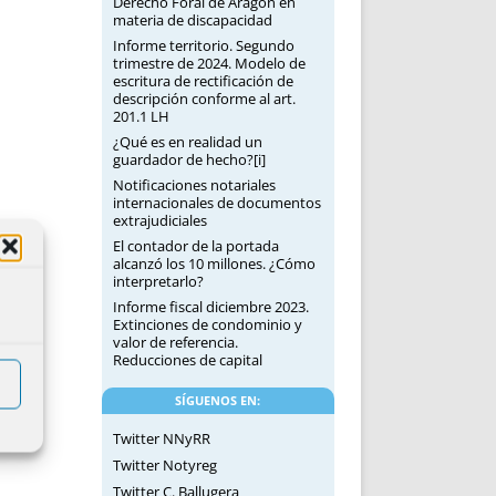
Derecho Foral de Aragón en
materia de discapacidad
Informe territorio. Segundo
trimestre de 2024. Modelo de
escritura de rectificación de
descripción conforme al art.
201.1 LH
¿Qué es en realidad un
guardador de hecho?[i]
Notificaciones notariales
internacionales de documentos
extrajudiciales
El contador de la portada
alcanzó los 10 millones. ¿Cómo
interpretarlo?
Informe fiscal diciembre 2023.
Extinciones de condominio y
valor de referencia.
Reducciones de capital
SÍGUENOS EN:
Twitter NNyRR
Twitter Notyreg
Twitter C. Ballugera