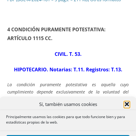
4 CONDICIÓN PURAMENTE POTESTATIVA:
ARTÍCULO 1115 CC
.
CIVIL. T. 53.
HIPOTECARIO. Notarias: T.11. Registros: T.13.
La condición puramente potestativa es aquella cuyo
cumplimiento depende exclusivamente de la voluntad del
deudor, de su exclusiva arbitrariedad. La condición puramente
Sí, también usamos cookies
potestativa produce la nulidad de la obligación (ex, art. 1.115
CC).
Principalmente usamos las cookies para que todo funcione bien y para
estadísticas propias de la web.
TIPOS DE CONDICIÓN POTESTATIVA.