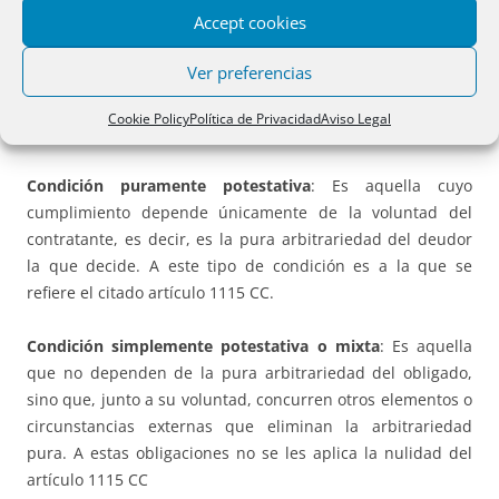
Accept cookies
Doctrinal y jurisprudencialmente se distingue entre la
condición puramente potestativa y condición simplemente
Ver preferencias
potestativa o mixta, de modo que
sólo a las primeras
se
aplica el efecto de la nulidad del artículo 1115 CC (en
Cookie Policy
Política de Privacidad
Aviso Legal
relación con lo dispuesto en el artículo 1256 CC)
Condición puramente potestativa
: Es aquella cuyo
cumplimiento depende únicamente de la voluntad del
contratante, es decir, es la pura arbitrariedad del deudor
la que decide. A este tipo de condición es a la que se
refiere el citado artículo 1115 CC.
Condición simplemente potestativa o mixta
: Es aquella
que no dependen de la pura arbitrariedad del obligado,
sino que, junto a su voluntad, concurren otros elementos o
circunstancias externas que eliminan la arbitrariedad
pura. A estas obligaciones no se les aplica la nulidad del
artículo 1115 CC