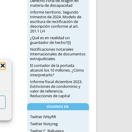
Derecho Foral de Aragón en
materia de discapacidad
Informe territorio. Segundo
trimestre de 2024. Modelo de
escritura de rectificación de
descripción conforme al art.
201.1 LH
¿Qué es en realidad un
guardador de hecho?[i]
Notificaciones notariales
internacionales de documentos
extrajudiciales
El contador de la portada
alcanzó los 10 millones. ¿Cómo
interpretarlo?
Informe fiscal diciembre 2023.
Extinciones de condominio y
valor de referencia.
Reducciones de capital
SÍGUENOS EN:
Twitter NNyRR
Twitter Notyreg
Twitter C. Ballugera