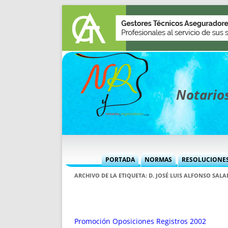
Notarios
PORTADA
NORMAS
RESOLUCIONE
MÁS USADAS (CUADRO)
INFORMES 
ARCHIVO DE LA ETIQUETA:
D. JOSÉ LUIS ALFONSO SALA
INFORMES MENSUALES
VOCES P
MÁS DESTACADAS
VOCES M
TITULARES DESDE 2002
TITULARES
Promoción Oposiciones Registros 2002