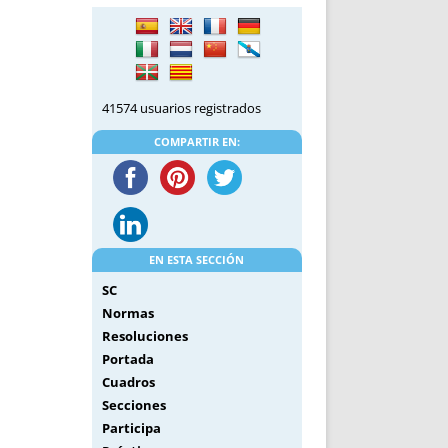
DE INICIO
PREMIO NYR
VORITOS
CONVENCIONES ANUALES
A IRPF
NUEVA ETAPA
AS
POLÍTICA DE PRIVACIDAD
41574 usuarios registrados
IJUELAS
AVISO LEGAL
POTECA
REPORTAR INCIDENCIA
COMPARTIR EN:
PERES
LOGOTIPO
CES
ENTREVISTAS
SONRISA
ENVÍA CORREO
EN ESTA SECCIÓN
CANALES DE VÍDEO
SC
Normas
Resoluciones
Portada
Cuadros
Secciones
Participa