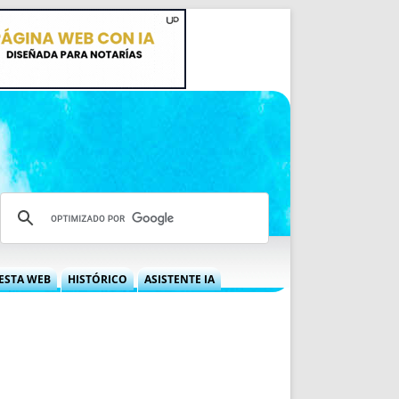
ESTA WEB
HISTÓRICO
ASISTENTE IA
A DGRN
QUÉ OFRECEMOS
 NIF
IDEARIO WEB
 LABORAL
QUIÉNES SOMOS
ÁBILES
HISTORIA