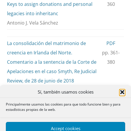
Keys to assign donations and personal
360
legacies into inheritanc
Antonio J. Vela Sánchez
La consolidación del matrimonio de
PDF
creencia en Irlanda del Norte.
pp. 361-
Comentario a la sentencia de la Corte de
380
Apelaciones en el caso Smyth, Re Judicial
Review, de 28 de junio de 2018
The recognition of belief marriages in
Sí, también usamos cookies
Northern Ireland. Some remarks on the
Principalmente usamos las cookies para que todo funcione bien y para
decision of the Court of Appeal in
estadísticas propias de la web.
Northern Ireland in Smith, Re Judicial
Review [2018]
Accept cookies