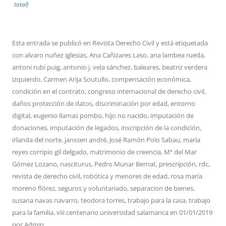
total)
Esta entrada se publicó en
Revista Derecho Civil
y está etiquetada
con
alvaro nuñez iglesias
,
Ana Cañizares Laso
,
ana lambea rueda
,
antoni rubí puig
,
antonio j. vela sánchez
,
baleares
,
beatriz verdera
izquierdo
,
Carmen Arija Soutullo
,
compensación económica
,
condición en el contrato
,
congreso internacional de derecho civil
,
daños protección de datos
,
discriminación por edad
,
entorno
digital
,
eugenio llamas pombo
,
hijo no nacido
,
imputación de
donaciones
,
imputación de legados
,
inscripción de la condición
,
irlanda del norte
,
janssen andré
,
José Ramón Polo Sabau
,
maría
reyes corripio gil delgado
,
matrimonio de creencia
,
Mª del Mar
Gómez Lozano
,
nasciturus
,
Pedro Munar Bernat
,
prescripción
,
rdc
,
revista de derecho civil
,
robótica y menores de edad
,
rosa maría
moreno flórez
,
seguros y voluntariado
,
separacion de bienes
,
susana navas navarro
,
teodora torres
,
trabajo para la casa
,
trabajo
para la familia
,
viii centenario universidad salamanca
en
01/01/2019
por
Admin
.