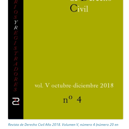
Revista de Derecho Civil Año 2018. Volumen V, número 4 (número 20 en