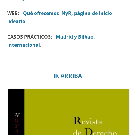
WEB:
Qué ofrecemos
NyR, página de inicio
Ideario
CASOS PRÁCTICOS:
Madrid y Bilbao.
Internacional
.
IR ARRIBA