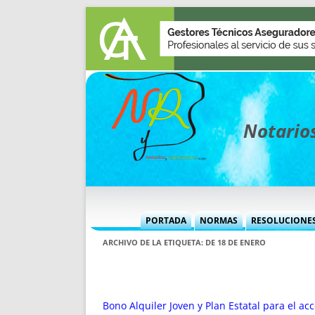
Notarios
PORTADA
NORMAS
RESOLUCIONE
MÁS USADAS (CUADRO)
INFORMES 
ARCHIVO DE LA ETIQUETA:
DE 18 DE ENERO
INFORMES MENSUALES
VOCES P
MÁS DESTACADAS
VOCES M
TITULARES DESDE 2002
TITULARES
Bono Alquiler Joven y Plan Estatal para el ac