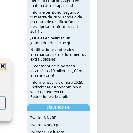
Derecho Foral de Aragón en
materia de discapacidad
Informe territorio. Segundo
trimestre de 2024. Modelo de
escritura de rectificación de
descripción conforme al art.
201.1 LH
¿Qué es en realidad un
guardador de hecho?[i]
Notificaciones notariales
internacionales de documentos
extrajudiciales
El contador de la portada
alcanzó los 10 millones. ¿Cómo
interpretarlo?
Informe fiscal diciembre 2023.
Extinciones de condominio y
valor de referencia.
Reducciones de capital
SÍGUENOS EN:
Twitter NNyRR
Twitter Notyreg
Twitter C. Ballugera