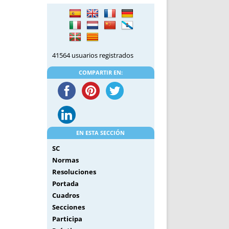
DE INICIO
PREMIO NYR
VORITOS
CONVENCIONES ANUALES
A IRPF
NUEVA ETAPA
AS
POLÍTICA DE PRIVACIDAD
41564 usuarios registrados
IJUELAS
AVISO LEGAL
POTECA
REPORTAR INCIDENCIA
COMPARTIR EN:
PERES
LOGOTIPO
CES
ENTREVISTAS
SONRISA
ENVÍA CORREO
EN ESTA SECCIÓN
CANALES DE VÍDEO
SC
Normas
Resoluciones
Portada
Cuadros
Secciones
Participa