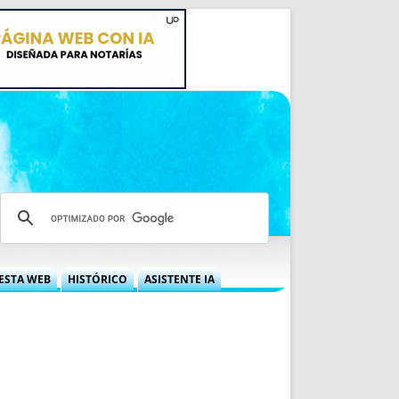
ESTA WEB
HISTÓRICO
ASISTENTE IA
A DGRN
QUÉ OFRECEMOS
 NIF
IDEARIO WEB
 LABORAL
QUIÉNES SOMOS
ÁBILES
HISTORIA