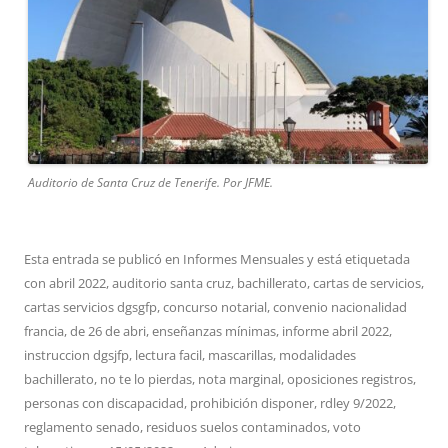
Auditorio de Santa Cruz de Tenerife. Por JFME.
Esta entrada se publicó en
Informes Mensuales
y está etiquetada
con
abril 2022
,
auditorio santa cruz
,
bachillerato
,
cartas de servicios
,
cartas servicios dgsgfp
,
concurso notarial
,
convenio nacionalidad
francia
,
de 26 de abri
,
enseñanzas mínimas
,
informe abril 2022
,
instruccion dgsjfp
,
lectura facil
,
mascarillas
,
modalidades
bachillerato
,
no te lo pierdas
,
nota marginal
,
oposiciones registros
,
personas con discapacidad
,
prohibición disponer
,
rdley 9/2022
,
reglamento senado
,
residuos suelos contaminados
,
voto