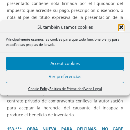
presentado contiene nota firmada por el liquidador del
impuesto que acredite su pago, prescripción o exención, o
nota al pie del título expresiva de la presentación de la
autoliquidación correspondiente.
Sí, también usamos cookies
148.** ANOTACIÓN PREVENTIVA DE PROHIBICIÓN DE
Principalmente usamos las cookies para que todo funcione bien y para
estadísticas propias de la web.
DISPONER. TRACTO SUCESIVO.
No cabe practicar
anotación preventiva si el titular registral no ha sido
emplazado ni demandado ni concurre excepción legal
Accept cookies
(penal o tributaria) ni judicial (doctrina
levantamiento velo
).
Ver preferencias
152.** VENTA POR TUTOR CON AUTORIZACIÓN JUDICIAL
Y ACEPTACIÓN PREVIA DE HERENCIA.
La autorización
Cookie Policy
Política de Privacidad
Aviso Legal
judicial al tutor para elevar a documento público un
contrato privado de compraventa conlleva la autorización
para aceptar la herencia del causante del incapaz y
produce el beneficio de inventario.
153.*** OBRA NUEVA PARA OFICINAS. NO CABE