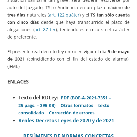
situación sanitaria tan grave: será deberá resolverse por
auto del Juzgado, TSJ o Audiencia en un plazo máximo
de
tres días
naturales (
art. 122 quáter
) y el
TS tan sólo cuenta
con cinco días
desde que haya transcurrido el plazo de
alegaciones (
art. 87 ter
), teniendo este recurso el carácter
de preferente.
El presente real decreto-ley entró en vigor el día
9 de mayo
de 2021
(coincidiendo con el fin del estado de alarma).
(jFME)
ENLACES
Texto del RDLey:
PDF (BOE-A-2021-7351 –
25 págs. – 395 KB)
Otros formatos
texto
consolidado
Corrección de errores
Reales Decretos Leyes de 2020 y de 2021
RESÚMENES DE NORMAS CONCRETAS