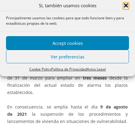
consumidor vulnerable
, a los efectos de la percepción del
Sí, también usamos cookies
bono social de electricidad
y la protección especial frente
a la interrupción del suministro. Ver
art. 5.
Principalmente usamos las cookies para que todo funcione bien y para
estadísticas propias de la web.
Las consecuencias de la
aplicación indebida
del derecho a
percepción del bono social se regulan en el
art. 6.
Accept cookies
D) Suspensión de desahucios.
Ver preferencias
Cookie Policy
Política de Privacidad
Aviso Legal
El
artículo 7
modifica el
art. 1
y el
art. 1 bis
RDLey 11/2020,
de 31 de marzo para ampliar en
tres meses
desde la
finalización del actual estado de alarma los plazos
establecidos.
En consecuencia, se amplía hasta el día
9 de agosto
de 2021
la suspensión de los procedimientos y
lanzamientos de vivienda en situaciones de vulnerabilidad.